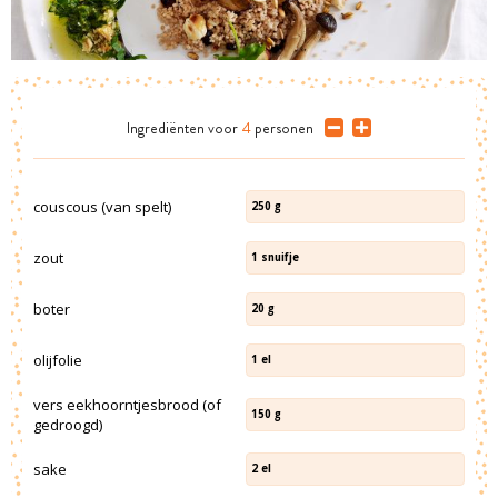
Ingrediënten
voor
4
personen
couscous (van spelt)
250
g
zout
1
snuifje
boter
20
g
olijfolie
1
el
vers eekhoorntjesbrood (of
150
g
gedroogd)
sake
2
el