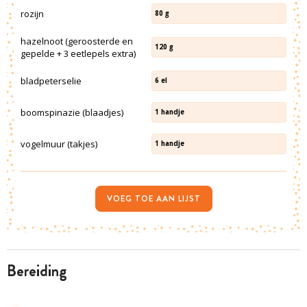
rozijn
80
g
hazelnoot (geroosterde en
120
g
gepelde + 3 eetlepels extra)
bladpeterselie
6
el
boomspinazie (blaadjes)
1
handje
vogelmuur (takjes)
1
handje
VOEG TOE AAN LIJST
bereiding