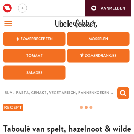
AANMELDEN
BEZOEK ONZE ANDERE WEBSITES
☀️ ZOMERRECEPTEN
MOSSELEN
RECEPTEN
TOMAAT
🍹 ZOMERDRANKJES
WEEKMENU
SALADES
CHAT MET MAIA
INSPIRATIE
MIJN BEWAARDE RECEPTEN
RECEPT
Taboulé van spelt, hazelnoot & wilde