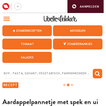
AANMELDEN
BEZOEK ONZE ANDERE WEBSITES
☀️ ZOMERRECEPTEN
MOSSELEN
RECEPTEN
TOMAAT
🍹 ZOMERDRANKJES
WEEKMENU
SALADES
CHAT MET MAIA
INSPIRATIE
MIJN BEWAARDE RECEPTEN
RECEPT
Aardappelpannetje met spek en ui