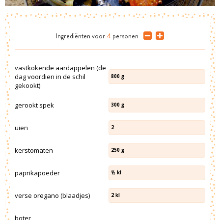
Ingrediënten
voor
4
personen
vastkokende aardappelen (de
dag voordien in de schil
800
g
gekookt)
gerookt spek
300
g
uien
2
kerstomaten
250
g
paprikapoeder
½
kl
verse oregano (blaadjes)
2
kl
boter