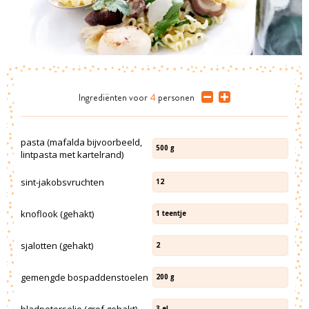
Ingrediënten
voor
4
personen
pasta (mafalda bijvoorbeeld,
500
g
lintpasta met kartelrand)
sint-jakobsvruchten
12
knoflook (gehakt)
1
teentje
sjalotten (gehakt)
2
gemengde bospaddenstoelen
200
g
bladpeterselie (grof gehakt)
3
el