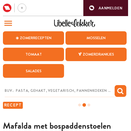
AANMELDEN
BEZOEK ONZE ANDERE WEBSITES
☀️ ZOMERRECEPTEN
MOSSELEN
RECEPTEN
TOMAAT
🍹 ZOMERDRANKJES
WEEKMENU
SALADES
CHAT MET MAIA
INSPIRATIE
MIJN BEWAARDE RECEPTEN
RECEPT
Mafalda met bospaddenstoelen