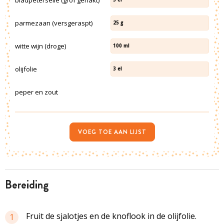
parmezaan (versgeraspt)
25
g
witte wijn (droge)
100
ml
olijfolie
3
el
peper en zout
VOEG TOE AAN LIJST
bereiding
Fruit de sjalotjes en de knoflook in de olijfolie.
1