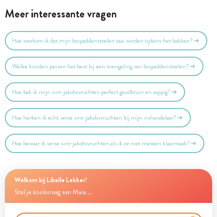
Meer interessante vragen
Hoe voorkom ik dat mijn bospaddenstoelen taai worden tijdens het bakken?
Welke kruiden passen het best bij een mengeling van bospaddenstoelen?
Hoe bak ik mijn sint-jakobsvruchten perfect goudbruin en sappig?
Hoe herken ik echt verse sint-jakobsvruchten bij mijn vishandelaar?
Hoe bewaar ik verse sint-jakobsvruchten als ik ze niet meteen klaarmaak?
Welkom bij Libelle Lekker!
Stel je kookvraag aan Maia...