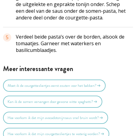
de uitgelekte en geprakte tonijn onder. Schep
een deel van de saus onder de somen-pasta, het
andere deel onder de courgette-pasta.
Verdeel beide pasta’s over de borden, alsook de
5
tomaatjes. Garneer met waterkers en
basilicumblaadjes.
Meer interessante vragen
Moet ik de courgettesliertjes eerst zouten voor het bakken?
Kan ik de somen vervangen door gewone witte spaghetti?
Hoe voorkom ik dat mijn avocadotonijnsaus snel bruin wordt?
Hoe voorkom ik dat mijn courgettesliertjes te waterig worden?