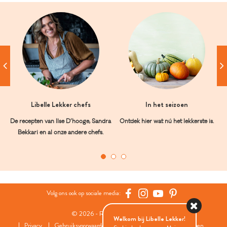
Libelle Lekker chefs
In het seizoen
De recepten van Ilse D’hooge, Sandra
Ontdek hier wat nú het lekkerste is.
Bekkari en al onze andere chefs.
Volg ons ook op sociale media:
© 2026 - Roularta Media Group
Welkom bij Libelle Lekker!
Privacy
Gebruiksvoorwaarden
Cookies
Cookies instellingen