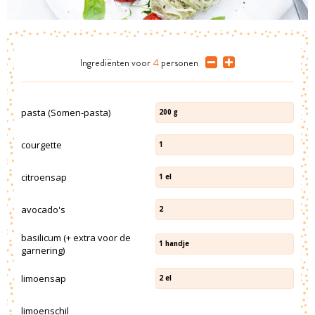
Ingrediënten
voor
4
personen
pasta (Somen-pasta)
200
g
courgette
1
citroensap
1
el
avocado's
2
basilicum (+ extra voor de
1
handje
garnering)
limoensap
2
el
limoenschil