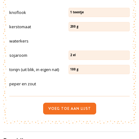
knoflook
1
teentje
kerstomaat
200
g
waterkers
sojaroom
2
el
tonijn (uit blik, in eigen nat)
100
g
peper en zout
VOEG TOE AAN LIJST