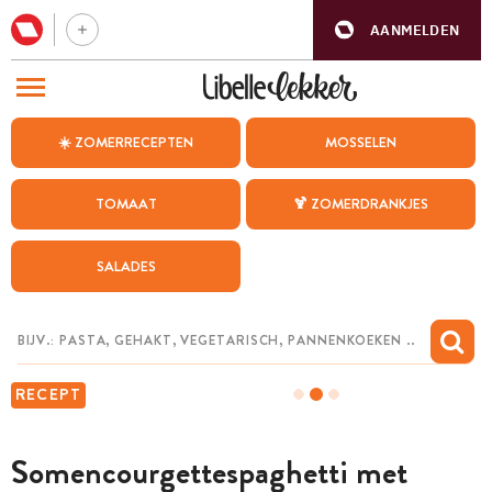
AANMELDEN
BEZOEK ONZE ANDERE WEBSITES
☀️ ZOMERRECEPTEN
MOSSELEN
RECEPTEN
TOMAAT
🍹 ZOMERDRANKJES
WEEKMENU
SALADES
CHAT MET MAIA
INSPIRATIE
MIJN BEWAARDE RECEPTEN
RECEPT
Somencourgettespaghetti met