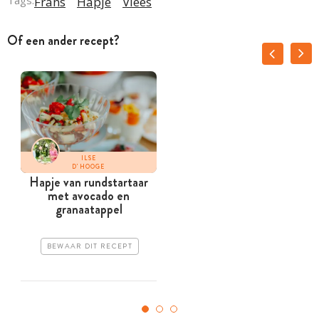
Tags:
Frans
Hapje
Vlees
Of een ander recept?
ILSE
D'HOOGE
Hapje van rundstartaar
met avocado en
granaatappel
BEWAAR DIT RECEPT