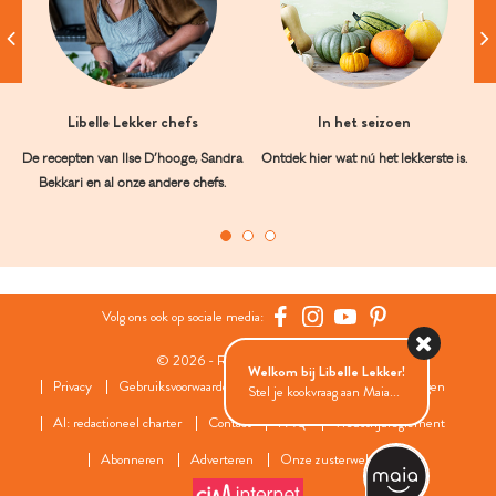
Libelle Lekker chefs
In het seizoen
De recepten van Ilse D’hooge, Sandra
Ontdek hier wat nú het lekkerste is.
Bekkari en al onze andere chefs.
Volg ons ook op sociale media:
© 2026 - Roularta Media Group
Welkom bij Libelle Lekker!
Privacy
Gebruiksvoorwaarden
Cookies
Cookies instellingen
Stel je kookvraag aan Maia...
AI: redactioneel charter
Contact
FAQ
Wedstrijdreglement
Abonneren
Adverteren
Onze zusterwebsites