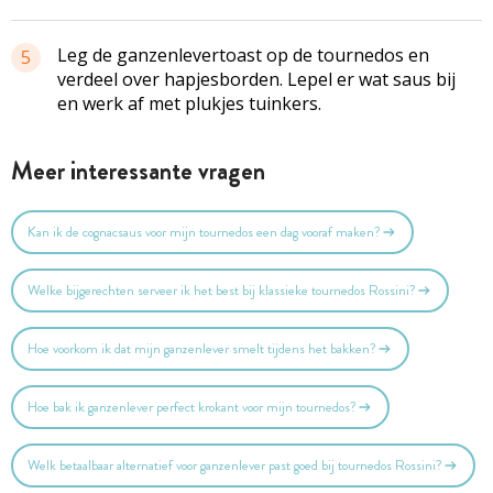
Leg de ganzenlevertoast op de tournedos en
5
verdeel over hapjesborden. Lepel er wat saus bij
en werk af met plukjes tuinkers.
Meer interessante vragen
Kan ik de cognacsaus voor mijn tournedos een dag vooraf maken?
Welke bijgerechten serveer ik het best bij klassieke tournedos Rossini?
Hoe voorkom ik dat mijn ganzenlever smelt tijdens het bakken?
Hoe bak ik ganzenlever perfect krokant voor mijn tournedos?
Welk betaalbaar alternatief voor ganzenlever past goed bij tournedos Rossini?