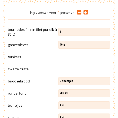
Ingrediënten
voor
4
personen
tournedos (minin filet pur elk à
8
35 g)
ganzenlever
40
g
tuinkers
zwarte truffel
briochebrood
2
sneetjes
runderfond
200
ml
truffeljus
1
el
cognac
1
el