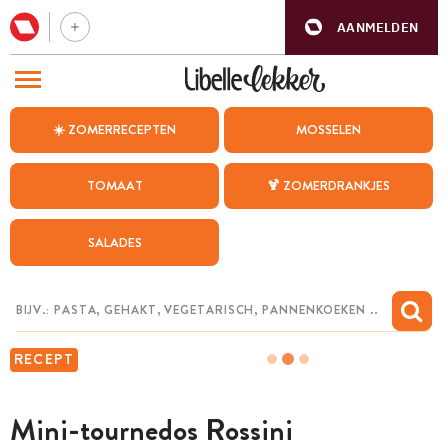
AANMELDEN
BEZOEK ONZE ANDERE WEBSITES
☀️ ZOMERRECEPTEN
MOSSELEN
RECEPTEN
TOMAAT
🍹 ZOMERDRANKJES
WEEKMENU
SALADES
CHAT MET MAIA
INSPIRATIE
MIJN BEWAARDE RECEPTEN
RECEPT
Mini-tournedos Rossini