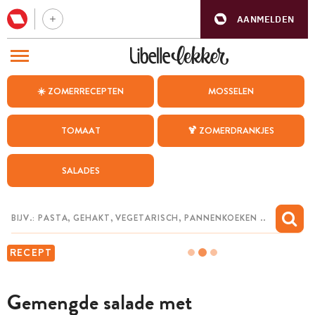
AANMELDEN
BEZOEK ONZE ANDERE WEBSITES
☀️ ZOMERRECEPTEN
MOSSELEN
RECEPTEN
TOMAAT
🍹 ZOMERDRANKJES
WEEKMENU
SALADES
CHAT MET MAIA
INSPIRATIE
MIJN BEWAARDE RECEPTEN
RECEPT
Gemengde salade met