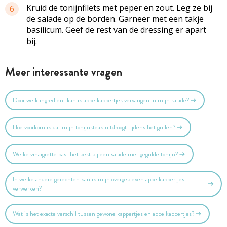
Kruid de tonijnfilets met peper en zout. Leg ze bij
6
de salade op de borden. Garneer met een takje
basilicum. Geef de rest van de dressing er apart
bij.
Meer interessante vragen
Door welk ingrediënt kan ik appelkappertjes vervangen in mijn salade?
Hoe voorkom ik dat mijn tonijnsteak uitdroogt tijdens het grillen?
Welke vinaigrette past het best bij een salade met gegrilde tonijn?
In welke andere gerechten kan ik mijn overgebleven appelkappertjes
verwerken?
Wat is het exacte verschil tussen gewone kappertjes en appelkappertjes?