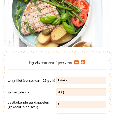
Ingrediënten
voor
4
personen
tonijnfilet (verse, van 125 g elk)
4
stuks
gemengde sla
200
g
vastkokende aardappelen
4
(gekookt in de schil)