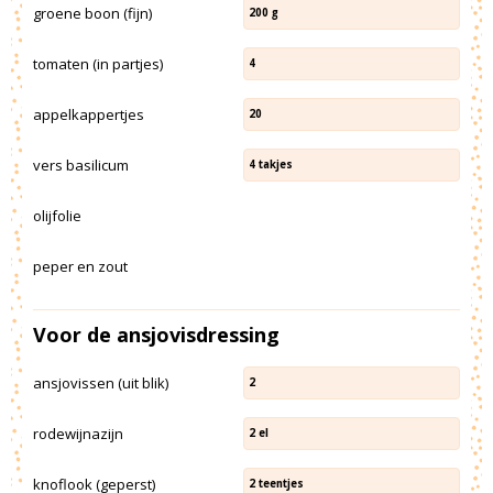
groene boon (fijn)
200
g
tomaten (in partjes)
4
appelkappertjes
20
vers basilicum
4
takjes
olijfolie
peper en zout
Voor de ansjovisdressing
ansjovissen (uit blik)
2
rodewijnazijn
2
el
knoflook (geperst)
2
teentjes