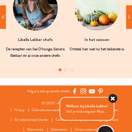
Libelle Lekker chefs
In het seizoen
De recepten van Ilse D’hooge, Sandra
Ontdek hier wat nú het lekkerste is.
Bekkari en al onze andere chefs.
Volg ons ook op sociale media:
© 2026 - Roularta Media Group
Welkom bij Libelle Lekker!
Privacy
Gebruiksvoorwaarden
Cookies
Cookies instellingen
Stel je kookvraag aan Maia...
AI: redactioneel charter
Contact
FAQ
Wedstrijdreglement
Abonneren
Adverteren
Onze zusterwebsites