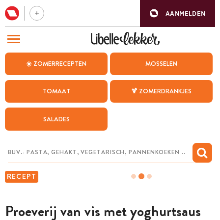
AANMELDEN
BEZOEK ONZE ANDERE WEBSITES
☀️ ZOMERRECEPTEN
MOSSELEN
RECEPTEN
TOMAAT
🍹 ZOMERDRANKJES
WEEKMENU
SALADES
CHAT MET MAIA
INSPIRATIE
MIJN BEWAARDE RECEPTEN
RECEPT
Proeverij van vis met yoghurtsaus