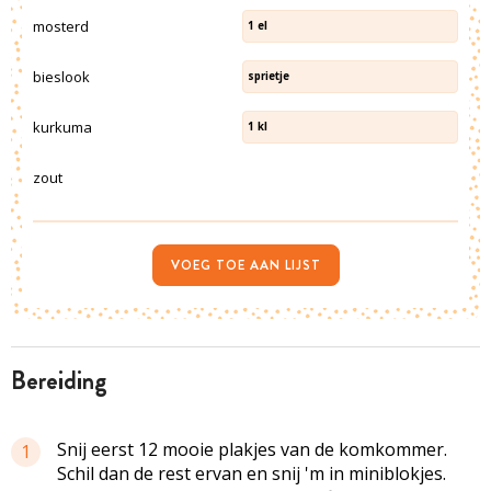
mosterd
1
el
bieslook
sprietje
kurkuma
1
kl
zout
VOEG TOE AAN LIJST
bereiding
Snij eerst 12 mooie plakjes van de komkommer.
1
Schil dan de rest ervan en snij 'm in
miniblokjes
.