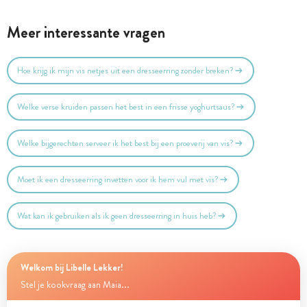
Meer interessante vragen
Hoe krijg ik mijn vis netjes uit een dresseerring zonder breken?
Welke verse kruiden passen het best in een frisse yoghurtsaus?
Welke bijgerechten serveer ik het best bij een proeverij van vis?
Moet ik een dresseerring invetten voor ik hem vul met vis?
Wat kan ik gebruiken als ik geen dresseerring in huis heb?
Welkom bij Libelle Lekker!
Stel je kookvraag aan Maia...