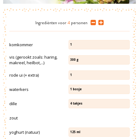
Ingrediënten
voor
4
personen
komkommer
1
vis (gerookt zoals: haring,
300
g
makreel, heilbot,...)
rode ui (+ extra)
1
waterkers
1
bosje
dille
4
takjes
zout
yoghurt (natuur)
125
ml