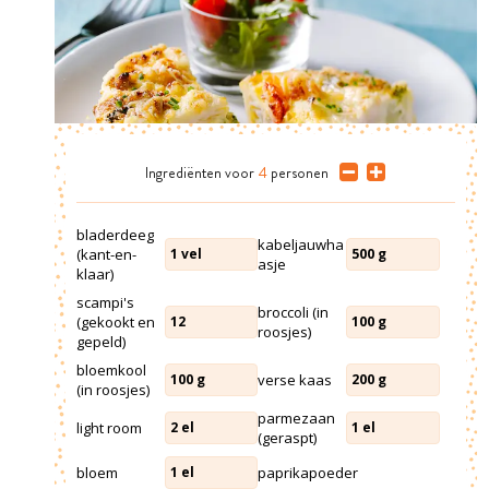
Ingrediënten
voor
4
personen
bladerdeeg
kabeljauwha
(kant-en-
1
vel
500
g
asje
klaar)
scampi's
broccoli (in
(gekookt en
12
100
g
roosjes)
gepeld)
bloemkool
verse kaas
100
g
200
g
(in roosjes)
parmezaan
light room
2
el
1
el
(geraspt)
bloem
paprikapoeder
1
el