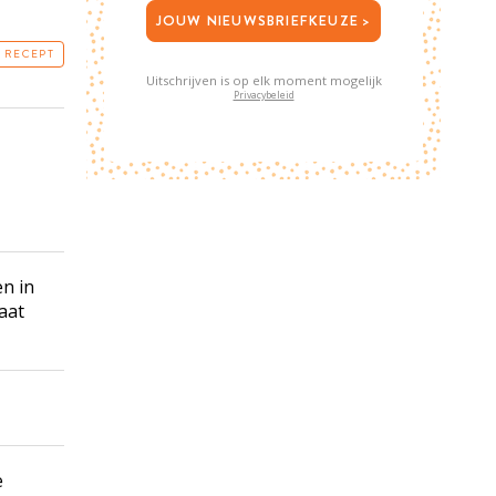
JOUW NIEUWSBRIEFKEUZE >
T RECEPT
Uitschrijven is op elk moment mogelijk
Privacybeleid
n in
aat
e