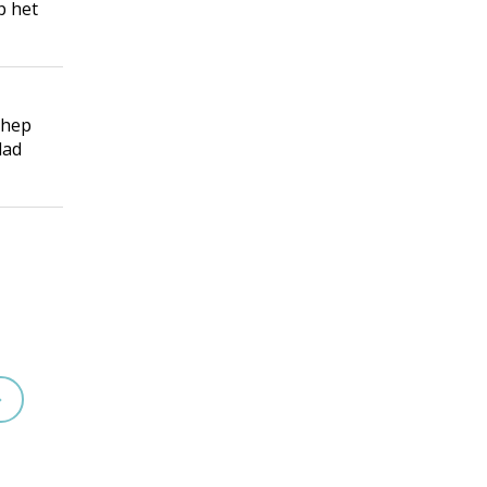
p het
chep
lad