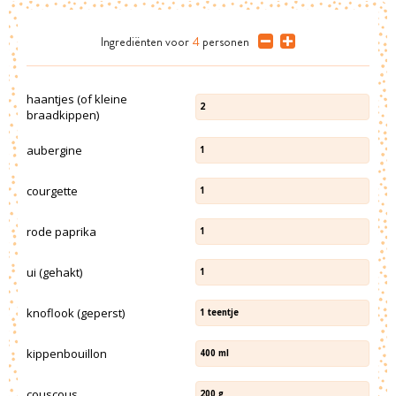
Ingrediënten
voor
4
personen
haantjes (of kleine
2
braadkippen)
aubergine
1
courgette
1
rode paprika
1
ui (gehakt)
1
knoflook (geperst)
1
teentje
kippenbouillon
400
ml
couscous
200
g