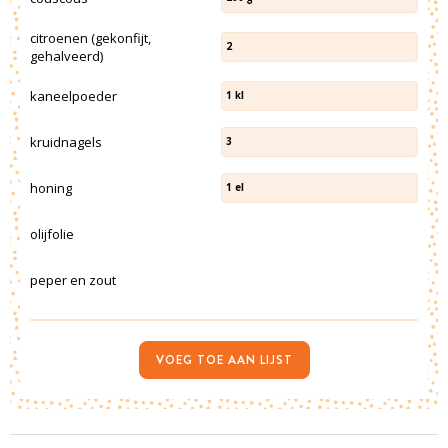
citroenen (gekonfijt,
2
gehalveerd)
kaneelpoeder
1
kl
kruidnagels
3
honing
1
el
olijfolie
peper en zout
VOEG TOE AAN LIJST