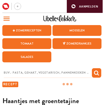
AANMELDEN
BEZOEK ONZE ANDERE WEBSITES
☀️ ZOMERRECEPTEN
MOSSELEN
RECEPTEN
TOMAAT
🍹 ZOMERDRANKJES
WEEKMENU
SALADES
CHAT MET MAIA
INSPIRATIE
MIJN BEWAARDE RECEPTEN
RECEPT
Haantjes met groentetajine