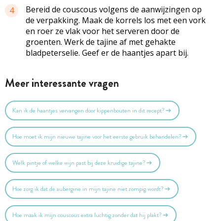
Bereid de couscous volgens de aanwijzingen op
4
de verpakking. Maak de korrels los met een vork
en roer ze vlak voor het serveren door de
groenten. Werk de tajine af met gehakte
bladpeterselie. Geef er de haantjes apart bij.
Meer interessante vragen
Kan ik de haantjes vervangen door kippenbouten in dit recept?
Hoe moet ik mijn nieuwe tajine voor het eerste gebruik behandelen?
Welk pintje of welke wijn past bij deze kruidige tajine?
Hoe zorg ik dat de aubergine in mijn tajine niet zompig wordt?
Hoe maak ik mijn couscous extra luchtig zonder dat hij plakt?