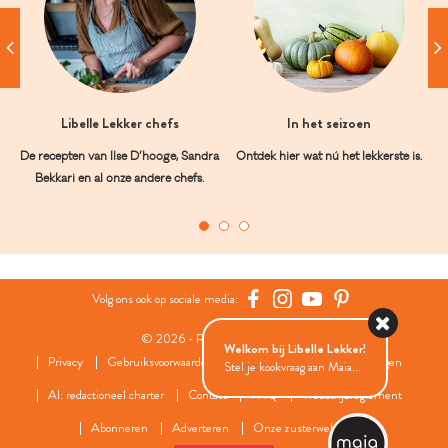
Libelle Lekker chefs
In het seizoen
De recepten van Ilse D’hooge, Sandra
Ontdek hier wat nú het lekkerste is.
Bekkari en al onze andere chefs.
Volg ons ook op sociale media:
© 2026 - Roularta Media Group
Welkom bij Libelle Lekker!
Privacy
Gebruiksvoorwaarden
Cookies
Cookies instellingen
Stel je kookvraag aan Maia...
AI: redactioneel charter
Contact
FAQ
Wedstrijdreglement
Abonneren
Adverteren
Onze zusterwebsites