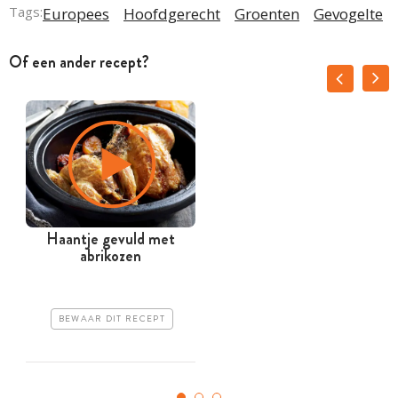
Tags:
Europees
Hoofdgerecht
Groenten
Gevogelte
Of een ander recept?
Haantje gevuld met
G
abrikozen
BEWAAR DIT RECEPT