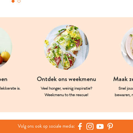
oen
Ontdek ons weekmenu
Maak z
ekkerste is.
Veel honger, weinig inspiratie?
Snel jou
Weekmenu to the rescue!
bewaren, 
Volg ons ook op sociale media: