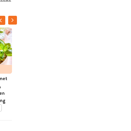
 met
Stokbrood met Griekse
,
salade
en
ing
BEWAAR DIT RECEPT