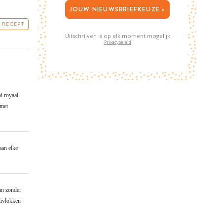
JOUW NIEUWSBRIEFKEUZE >
T RECEPT
Uitschrijven is op elk moment mogelijk
Privacybeleid
i royaal
 met
aan elke
an zonder
livlokken