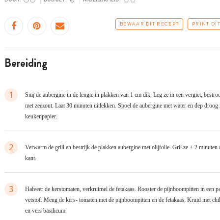
BEWAAR DIT RECEPT
PRINT DI
bereiding
1
Snij de aubergine in de lengte in plakken van 1 cm dik. Leg ze in een vergiet, bestroo
met zeezout. Laat 30 minuten uitlekken. Spoel de aubergine met water en dep droog
keukenpapier.
2
Verwarm de grill en bestrijk de plakken aubergine met olijfolie. Gril ze ± 2 minuten 
kant.
3
Halveer de kerstomaten, verkruimel de fetakaas. Rooster de pijnboompitten in een p
vetstof. Meng de kers- tomaten met de pijnboompitten en de fetakaas. Kruid met chi
en vers basilicum