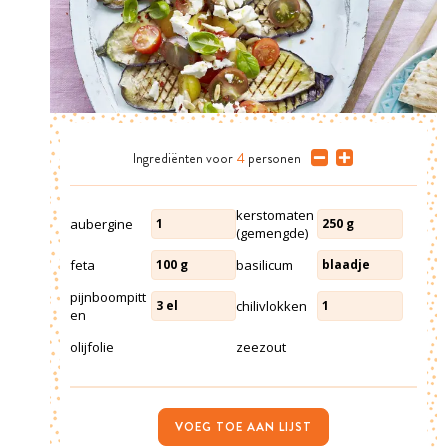
Ingrediënten
voor
4
personen
kerstomaten
aubergine
1
250
g
(gemengde)
feta
basilicum
100
g
blaadje
pijnboompitt
chilivlokken
3
el
1
en
olijfolie
zeezout
VOEG TOE AAN LIJST