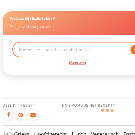
Welkom bij Libelle Lekker!
Stel je kookvraag aan Maia...
Meer info
DEEL DIT RECEPT
HOE VOND JE HET RECEPT?
Tags:
Grieks
Hoofdgerecht
Lunch
Vegetarisch
Barb