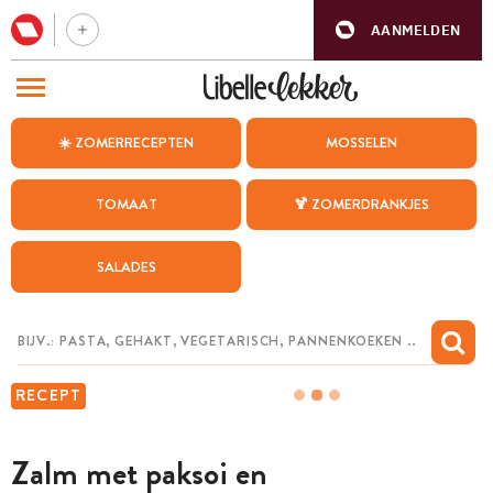
AANMELDEN
BEZOEK ONZE ANDERE WEBSITES
☀️ ZOMERRECEPTEN
MOSSELEN
RECEPTEN
TOMAAT
🍹 ZOMERDRANKJES
WEEKMENU
SALADES
CHAT MET MAIA
INSPIRATIE
MIJN BEWAARDE RECEPTEN
RECEPT
Zalm met paksoi en