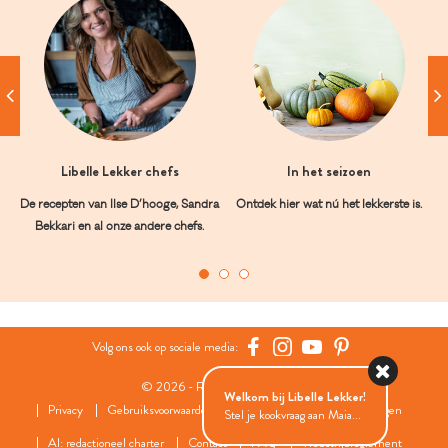
Libelle Lekker chefs
In het seizoen
De recepten van Ilse D’hooge, Sandra
Ontdek hier wat nú het lekkerste is.
Bekkari en al onze andere chefs.
Volg ons ook op sociale media:
© 2026 - Roularta Media Group
Welkom bij Libelle Lekker!
Privacy
Gebruiksvoorwaarden
Cookies
Cookies instellingen
Stel je kookvraag aan Maia...
AI: redactioneel charter
Contact
FAQ
Wedstrijdreglement