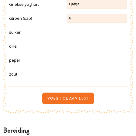
Griekse yoghurt
1
potje
citroen (sap)
½
suiker
dille
peper
zout
VOEG TOE AAN LIJST
bereiding