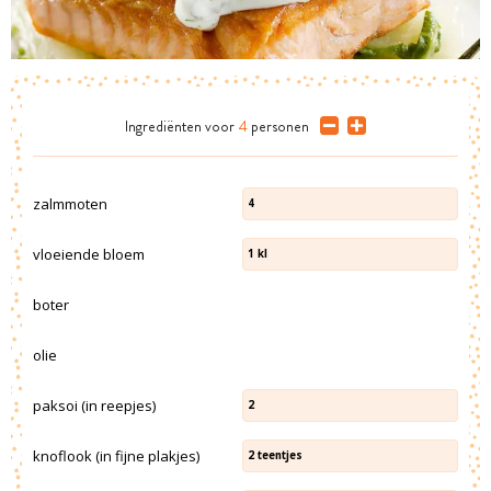
Ingrediënten
voor
4
personen
zalmmoten
4
vloeiende bloem
1
kl
boter
olie
paksoi (in reepjes)
2
knoflook (in fijne plakjes)
2
teentjes