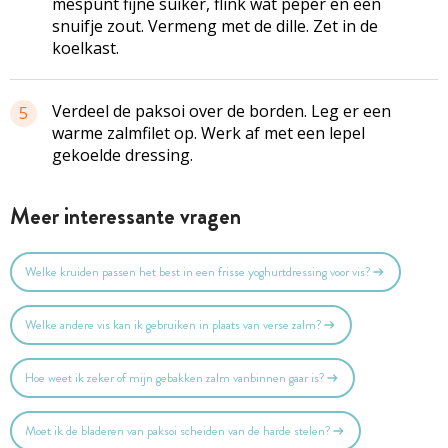
mespunt fijne suiker, flink wat peper en een
snuifje zout. Vermeng met de dille. Zet in de
koelkast.
Verdeel de paksoi over de borden. Leg er een
5
warme zalmfilet op. Werk af met een lepel
gekoelde dressing.
Meer interessante vragen
Welke kruiden passen het best in een frisse yoghurtdressing voor vis?
Welke andere vis kan ik gebruiken in plaats van verse zalm?
Hoe weet ik zeker of mijn gebakken zalm vanbinnen gaar is?
Moet ik de bladeren van paksoi scheiden van de harde stelen?