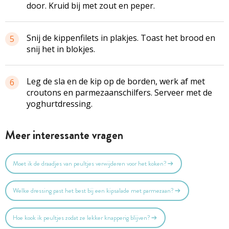
door. Kruid bij met zout en peper.
Snij de kippenfilets in plakjes. Toast het brood en
5
snij het in blokjes.
Leg de sla en de kip op de borden, werk af met
6
croutons en parmezaanschilfers. Serveer met de
yoghurtdressing.
Meer interessante vragen
Moet ik de draadjes van peultjes verwijderen voor het koken?
Welke dressing past het best bij een kipsalade met parmezaan?
Hoe kook ik peultjes zodat ze lekker knapperig blijven?