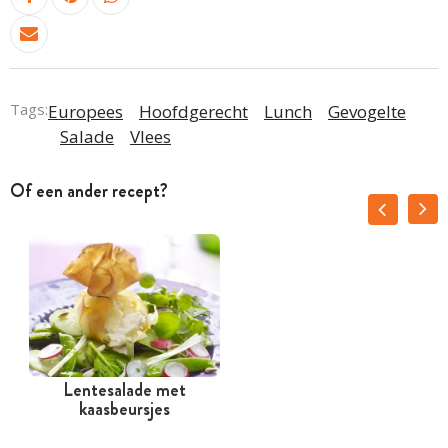
Tags:
Europees
Hoofdgerecht
Lunch
Gevogelte
Salade
Vlees
Of een ander recept?
Lentesalade met
kaasbeursjes