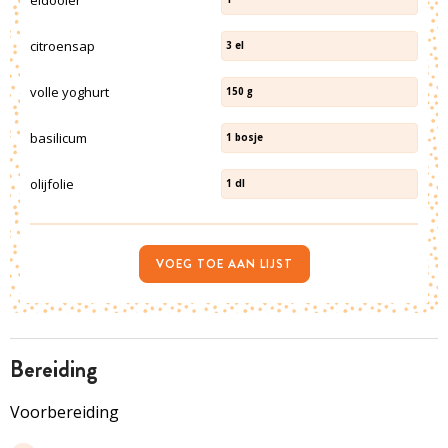
citroensap
3
el
volle yoghurt
150
g
basilicum
1
bosje
olijfolie
1
dl
VOEG TOE AAN LIJST
bereiding
Voorbereiding