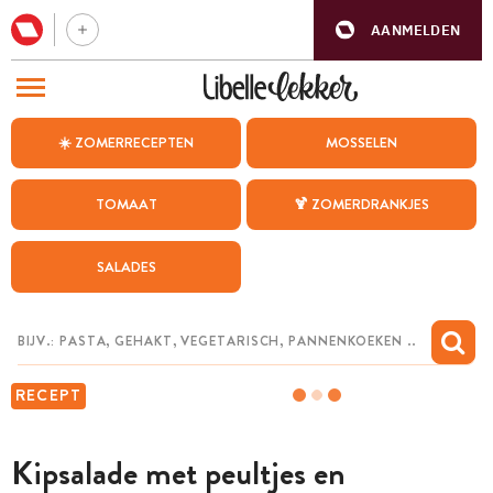
AANMELDEN
BEZOEK ONZE ANDERE WEBSITES
☀️ ZOMERRECEPTEN
MOSSELEN
RECEPTEN
TOMAAT
🍹 ZOMERDRANKJES
WEEKMENU
SALADES
CHAT MET MAIA
INSPIRATIE
MIJN BEWAARDE RECEPTEN
RECEPT
Kipsalade met peultjes en