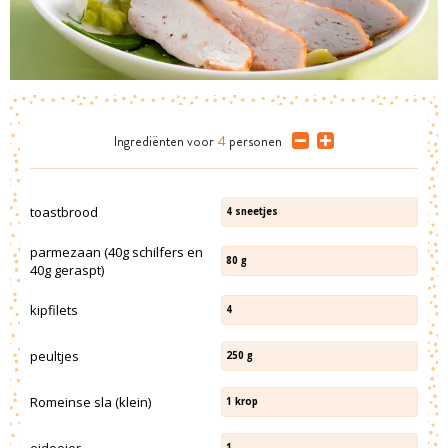
Ingrediënten
voor
4
personen
toastbrood
4
sneetjes
parmezaan (40g schilfers en
80
g
40g geraspt)
kipfilets
4
peultjes
250
g
Romeinse sla (klein)
1
krop
eidooier
1