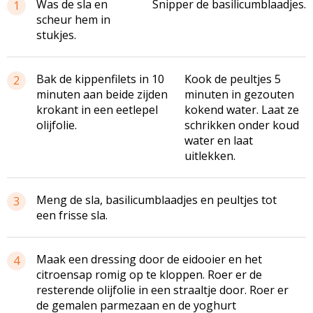
Was de sla en
Snipper de basilicumblaadjes.
1
scheur hem in
stukjes.
Bak de kippenfilets in 10
Kook de peultjes 5
2
minuten aan beide zijden
minuten in gezouten
krokant in een eetlepel
kokend water. Laat ze
olijfolie.
schrikken onder koud
water en laat
uitlekken.
Meng de sla, basilicumblaadjes en peultjes tot
3
een frisse sla.
Maak een dressing door de eidooier en het
4
citroensap romig op te kloppen. Roer er de
resterende olijfolie in een straaltje door. Roer er
de gemalen parmezaan en de yoghurt