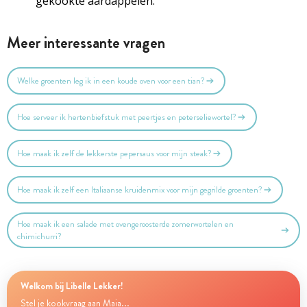
gekookte aardappelen.
Meer interessante vragen
Welke groenten leg ik in een koude oven voor een tian?
Hoe serveer ik hertenbiefstuk met peertjes en peterseliewortel?
Hoe maak ik zelf de lekkerste pepersaus voor mijn steak?
Hoe maak ik zelf een Italiaanse kruidenmix voor mijn gegrilde groenten?
Hoe maak ik een salade met ovengeroosterde zomerwortelen en
chimichurri?
Welkom bij Libelle Lekker!
Stel je kookvraag aan Maia...