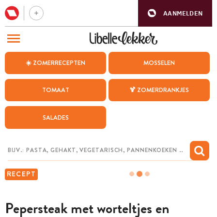
AANMELDEN
BEZOEK ONZE ANDERE WEBSITES
☀️ ZOMERRECEPTEN
MOSSELEN
RECEPTEN
TOMAAT
🍹 ZOMERDRANKJES
WEEKMENU
SALADES
CHAT MET MAIA
INSPIRATIE
MIJN BEWAARDE RECEPTEN
RECEPT
Pepersteak met worteltjes en