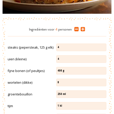
Ingrediënten
voor
4
personen
steaks (pepersteak, 125 g elk)
4
uien (kleine)
4
fijne bonen (of peultjes)
400
g
wortelen (dikke)
8
groentebouillon
250
ml
tijm
1
kl