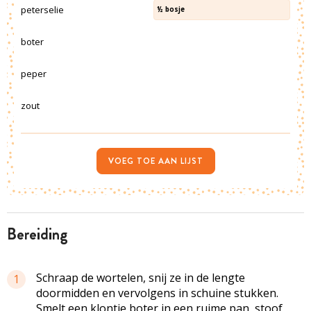
peterselie
½
bosje
boter
peper
zout
VOEG TOE AAN LIJST
bereiding
Schraap de wortelen, snij ze in de lengte
1
doormidden en vervolgens in schuine stukken.
Smelt een klontje boter in een ruime pan, stoof