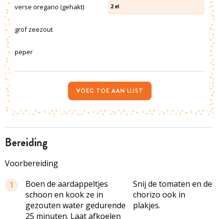
verse oregano (gehakt)
2
el
grof zeezout
peper
VOEG TOE AAN LIJST
bereiding
Voorbereiding
Boen de aardappeltjes
Snij de tomaten en de
1
schoon en kook ze in
chorizo ook in
gezouten water gedurende
plakjes.
25 minuten. Laat afkoelen