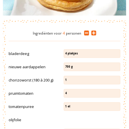
Ingrediënten
voor
4
personen
bladerdeeg
4
plakjes
nieuwe aardappelen
700
g
chorizoworst (180 à 200 g)
1
pruimtomaten
4
tomatenpuree
1
el
olijfolie