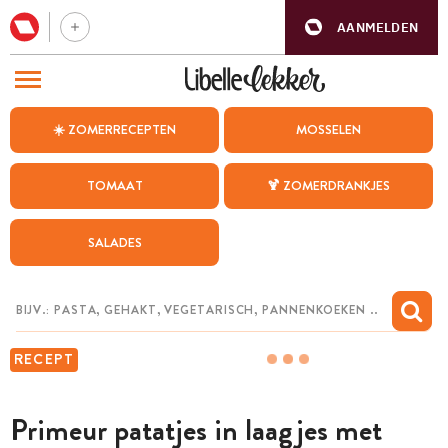
AANMELDEN
BEZOEK ONZE ANDERE WEBSITES
☀️ ZOMERRECEPTEN
MOSSELEN
RECEPTEN
TOMAAT
🍹 ZOMERDRANKJES
WEEKMENU
SALADES
CHAT MET MAIA
INSPIRATIE
MIJN BEWAARDE RECEPTEN
RECEPT
Primeur patatjes in laagjes met