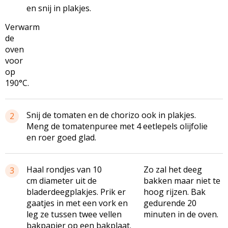
en snij in plakjes.
Verwarm
de
oven
voor
op
190°C.
Snij de tomaten en de chorizo ook in plakjes.
2
Meng de tomatenpuree met 4 eetlepels olijfolie
en roer goed glad.
Haal rondjes van 10
Zo zal het deeg
3
cm diameter uit de
bakken maar niet te
bladerdeegplakjes. Prik er
hoog rijzen. Bak
gaatjes in met een vork en
gedurende 20
leg ze tussen twee vellen
minuten in de oven.
bakpapier op een bakplaat.