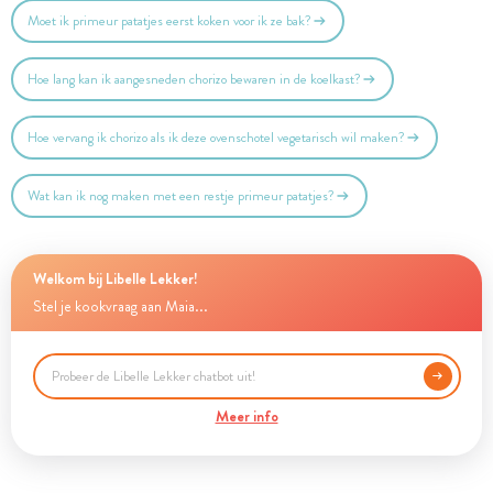
Moet ik primeur patatjes eerst koken voor ik ze bak?
Hoe lang kan ik aangesneden chorizo bewaren in de koelkast?
Hoe vervang ik chorizo als ik deze ovenschotel vegetarisch wil maken?
Wat kan ik nog maken met een restje primeur patatjes?
Welkom bij Libelle Lekker!
Stel je kookvraag aan Maia...
Meer info