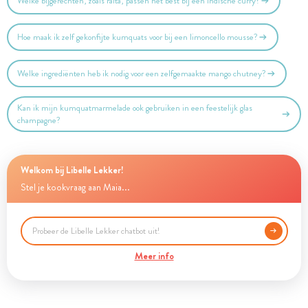
Welke bijgerechten, zoals raita, passen het best bij een Indische curry?
Hoe maak ik zelf gekonfijte kumquats voor bij een limoncello mousse?
Welke ingrediënten heb ik nodig voor een zelfgemaakte mango chutney?
Kan ik mijn kumquatmarmelade ook gebruiken in een feestelijk glas
champagne?
Welkom bij Libelle Lekker!
Stel je kookvraag aan Maia...
Meer info