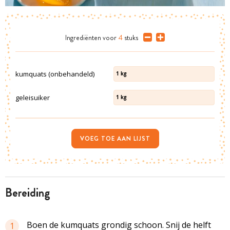
Ingrediënten
voor
4
stuks
kumquats (onbehandeld)
1
kg
geleisuiker
1
kg
VOEG TOE AAN LIJST
bereiding
Boen de kumquats grondig schoon. Snij de helft
1