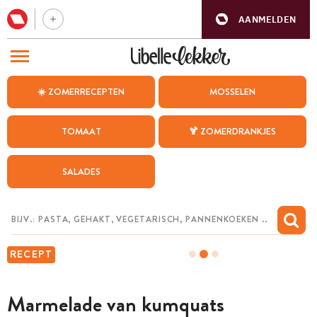
AANMELDEN
BEZOEK ONZE ANDERE WEBSITES
☀️ ZOMERRECEPTEN
MOSSELEN
RECEPTEN
TOMAAT
🍹 ZOMERDRANKJES
WEEKMENU
SALADES
CHAT MET MAIA
INSPIRATIE
MIJN BEWAARDE RECEPTEN
RECEPT
Marmelade van kumquats