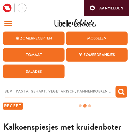
AANMELDEN
BEZOEK ONZE ANDERE WEBSITES
☀️ ZOMERRECEPTEN
MOSSELEN
RECEPTEN
TOMAAT
🍹 ZOMERDRANKJES
WEEKMENU
SALADES
CHAT MET MAIA
INSPIRATIE
MIJN BEWAARDE RECEPTEN
RECEPT
Kalkoenspiesjes met kruidenboter