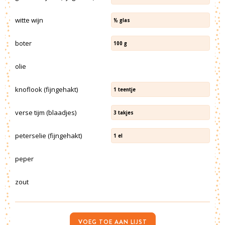
witte wijn
½
glas
boter
100
g
olie
knoflook (fijngehakt)
1
teentje
verse tijm (blaadjes)
3
takjes
peterselie (fijngehakt)
1
el
peper
zout
VOEG TOE AAN LIJST