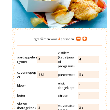
Ingrediënten
voor
4
personen
visfilets
aardappelen
(kabeljauw
4
4
(grote)
of
pangasius)
cayennepep
paneermeel
1
kl
8
el
er
eiwit
bloem
1
(losgeklopt)
boter
citroen
1
eieren
mayonaise
(hardgekook
2
3
el
(verse)