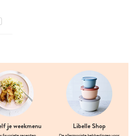
BEWAAR DIT RECEPT
elf je weekmenu
Libelle Shop
w favoriete recepten
De allermooiste hebbedingen voor