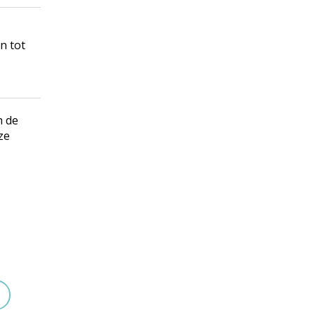
n tot
n de
ze