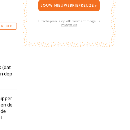
JOUW NIEUWSBRIEFKEUZE >
Uitschrijven is op elk moment mogelijk
Privacybeleid
T RECEPT
s (dat
en dep
nipper
 en de
 de
et