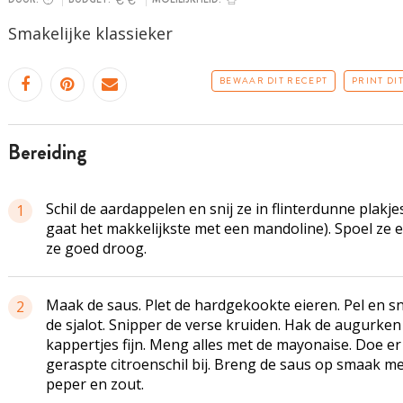
Smakelijke klassieker
BEWAAR DIT RECEPT
PRINT DI
bereiding
Schil de aardappelen en snij ze in flinterdunne plakje
1
gaat het makkelijkste met een mandoline). Spoel ze 
ze goed droog.
Maak de saus. Plet de
hardgekookte
eieren. Pel en s
2
de sjalot. Snipper de verse kruiden. Hak de augurken
kappertjes fijn. Meng alles met de mayonaise. Doe er
geraspte citroenschil bij. Breng de saus op smaak m
peper en zout.