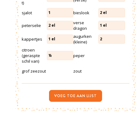
t)
sjalot
bieslook
1
2
el
verse
peterselie
2
el
1
el
dragon
augurken
kappertjes
1
el
2
(kleine)
citroen
(geraspte
peper
½
schil van)
grof zeezout
zout
VOEG TOE AAN LIJST