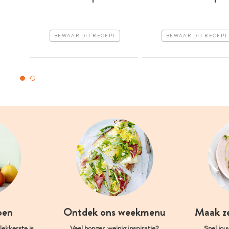
BEWAAR DIT RECEPT
BEWAAR DIT RECEPT
oen
Ontdek ons weekmenu
Maak z
ekkerste is.
Veel honger, weinig inspiratie?
Snel jou