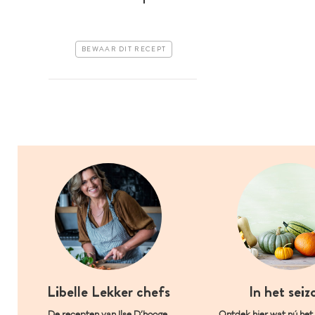
BEWAAR DIT RECEPT
Libelle Lekker chefs
In het seiz
De recepten van Ilse D’hooge,
Ontdek hier wat nú het l