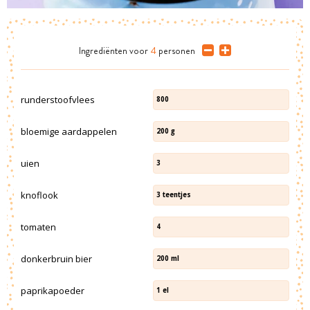
Ingrediënten
voor
4
personen
runderstoofvlees
800
bloemige aardappelen
200
g
uien
3
knoflook
3
teentjes
tomaten
4
donkerbruin bier
200
ml
paprikapoeder
1
el