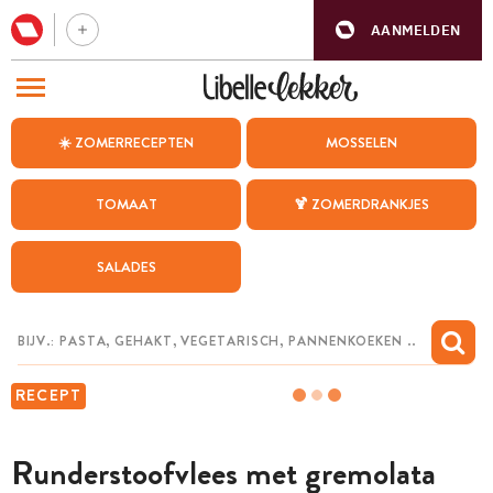
AANMELDEN
BEZOEK ONZE ANDERE WEBSITES
☀️ ZOMERRECEPTEN
MOSSELEN
RECEPTEN
TOMAAT
🍹 ZOMERDRANKJES
WEEKMENU
SALADES
CHAT MET MAIA
INSPIRATIE
MIJN BEWAARDE RECEPTEN
RECEPT
Runderstoofvlees met gremolata