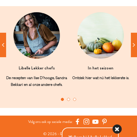
Libelle Lekker chefs
In het seizoen
De recepten van Ilse D’hooge, Sandra
Ontdek hier wat nú het lekkerste is.
Bekkari en al onze andere chefs.
Volg ons ook op sociale media:
© 2026 - Roularta Media Group
Welkom bij Libelle Lekker!