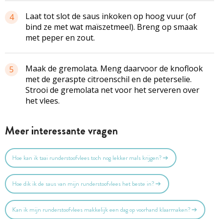
Laat tot slot de saus inkoken op hoog vuur (of
4
bind ze met wat maïszetmeel). Breng op smaak
met peper en zout.
Maak de gremolata. Meng daarvoor de knoflook
5
met de geraspte citroenschil en de peterselie.
Strooi de gremolata net voor het serveren over
het vlees.
Meer interessante vragen
Hoe kan ik taai runderstoofvlees toch nog lekker mals krijgen?
Hoe dik ik de saus van mijn runderstoofvlees het beste in?
Kan ik mijn runderstoofvlees makkelijk een dag op voorhand klaarmaken?