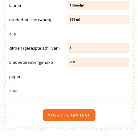
laurier
1
blaadje
runderbouillon (warm)
600
ml
olie
citroen (geraspte schil van)
1
bladpeterselie (gehakt)
2
el
peper
zout
VOEG TOE AAN LIJST