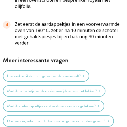
olijfolie.
Zet eerst de aardappeltjes in een voorverwarmde
4
oven van 180° C, zet er na 10 minuten de schotel
met gehaktspiesjes bij en bak nog 30 minuten
verder.
Meer interessante vragen
Hoe voorkom ik dat mijn gehakt van de spiesjes valt?
Moet ik het velletje van de chorizo verwijderen voor het bakken?
Moet ik krielaardappeltjes eerst voorkoken voor ik ze ga bakken?
Door welk ingrediënt kan ik chorizo vervangen in een zuiders gerecht?