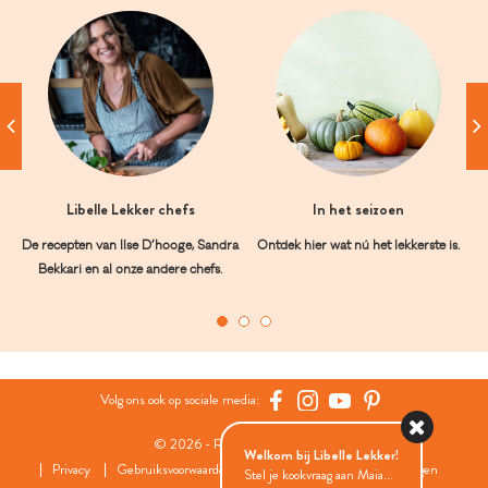
Libelle Lekker chefs
In het seizoen
De recepten van Ilse D’hooge, Sandra
Ontdek hier wat nú het lekkerste is.
Bekkari en al onze andere chefs.
Volg ons ook op sociale media:
© 2026 - Roularta Media Group
Welkom bij Libelle Lekker!
Privacy
Gebruiksvoorwaarden
Cookies
Cookies instellingen
Stel je kookvraag aan Maia...