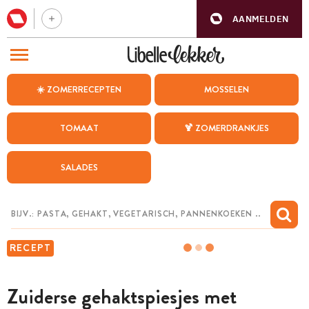
AANMELDEN
BEZOEK ONZE ANDERE WEBSITES
☀️ ZOMERRECEPTEN
MOSSELEN
RECEPTEN
TOMAAT
🍹 ZOMERDRANKJES
WEEKMENU
SALADES
CHAT MET MAIA
INSPIRATIE
MIJN BEWAARDE RECEPTEN
RECEPT
Zuiderse gehaktspiesjes met