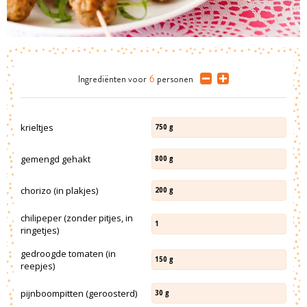
Ingrediënten
voor
6
personen
krieltjes
750
g
gemengd gehakt
800
g
chorizo (in plakjes)
200
g
chilipeper (zonder pitjes, in
1
ringetjes)
gedroogde tomaten (in
150
g
reepjes)
pijnboompitten (geroosterd)
30
g