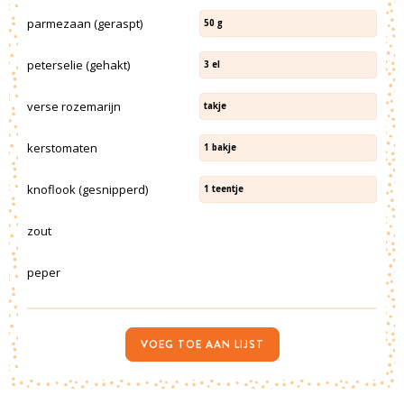
parmezaan (geraspt)
50
g
peterselie (gehakt)
3
el
verse rozemarijn
takje
kerstomaten
1
bakje
knoflook (gesnipperd)
1
teentje
zout
peper
VOEG TOE AAN LIJST