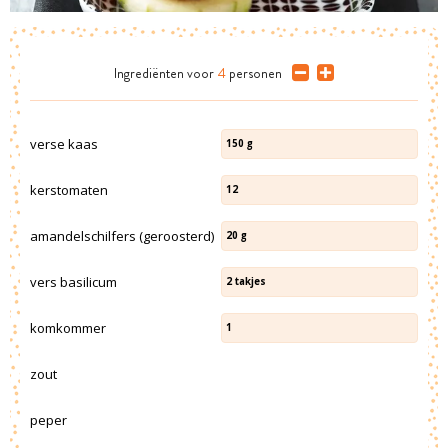
Ingrediënten
voor
4
personen
verse kaas
150
g
kerstomaten
12
amandelschilfers (geroosterd)
20
g
vers basilicum
2
takjes
komkommer
1
zout
peper