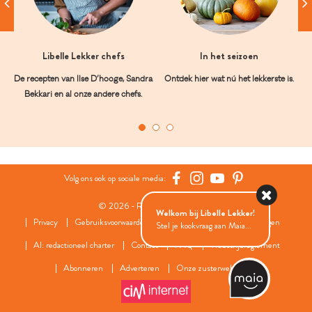
Libelle Lekker chefs
In het seizoen
De recepten van Ilse D’hooge, Sandra
Ontdek hier wat nú het lekkerste is.
Bekkari en al onze andere chefs.
Volg ons ook op sociale media:
© 2026 - Roularta Media Group
Welkom bij Libelle Lekker!
Privacy
Gebruiksvoorwaarden
Cookies
Cookies instellingen
Stel je kookvraag aan Maia...
AI: redactioneel charter
Contact
FAQ
Wedstrijdreglement
Abonneren
Adverteren
Onze zusterwebsites