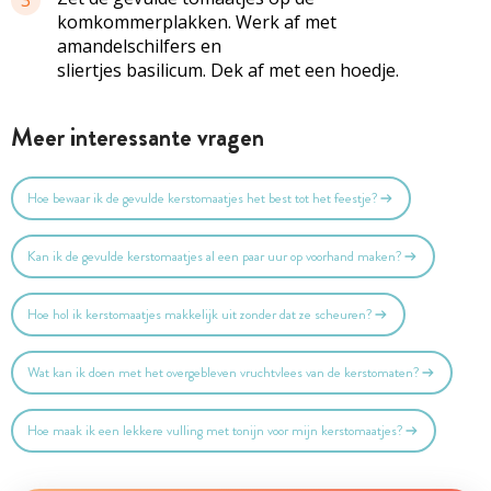
komkommerplakken. Werk af met
amandelschilfers en
sliertjes basilicum. Dek af met een hoedje.
Meer interessante vragen
Hoe bewaar ik de gevulde kerstomaatjes het best tot het feestje?
Kan ik de gevulde kerstomaatjes al een paar uur op voorhand maken?
Hoe hol ik kerstomaatjes makkelijk uit zonder dat ze scheuren?
Wat kan ik doen met het overgebleven vruchtvlees van de kerstomaten?
Hoe maak ik een lekkere vulling met tonijn voor mijn kerstomaatjes?