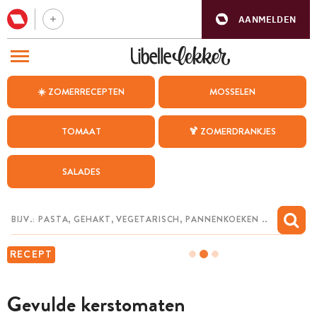
AANMELDEN
BEZOEK ONZE ANDERE WEBSITES
☀️ ZOMERRECEPTEN
MOSSELEN
RECEPTEN
TOMAAT
🍹 ZOMERDRANKJES
WEEKMENU
SALADES
CHAT MET MAIA
INSPIRATIE
MIJN BEWAARDE RECEPTEN
RECEPT
Gevulde kerstomaten