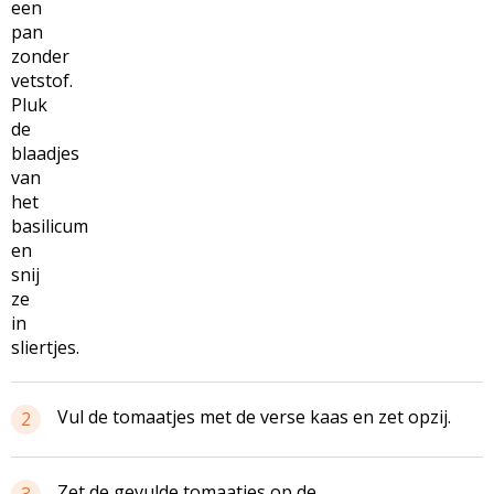
een
pan
zonder
vetstof.
Pluk
de
blaadjes
van
het
basilicum
en
snij
ze
in
sliertjes.
Vul de tomaatjes met de verse kaas en zet opzij.
2
Zet de gevulde tomaatjes op de
3