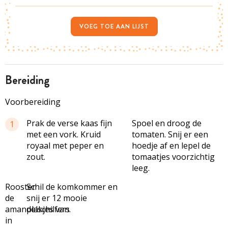
VOEG TOE AAN LIJST
bereiding
Voorbereiding
Prak de verse kaas fijn
Spoel en droog de
1
met een vork. Kruid
tomaten. Snij er een
royaal met peper en
hoedje af en lepel de
zout.
tomaatjes voorzichtig
leeg.
Rooster
Schil de komkommer en
de
snij er 12 mooie
amandelschilfers
plakjes van.
in