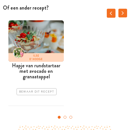
Of een ander recept?
ILSE
D'HOOGE
Hapje van rundstartaar
G
met avocado en
granaatappel
BEWAAR DIT RECEPT