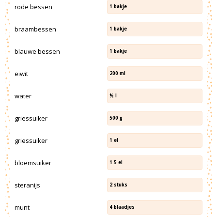
rode bessen
1
bakje
braambessen
1
bakje
blauwe bessen
1
bakje
eiwit
200
ml
water
½
l
griessuiker
500
g
griessuiker
1
el
bloemsuiker
1.5
el
steranijs
2
stuks
munt
4
blaadjes