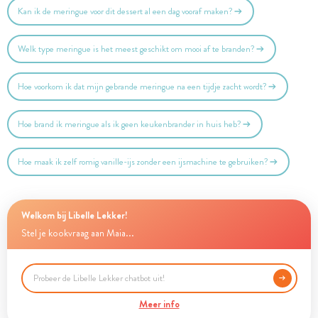
Kan ik de meringue voor dit dessert al een dag vooraf maken?
Welk type meringue is het meest geschikt om mooi af te branden?
Hoe voorkom ik dat mijn gebrande meringue na een tijdje zacht wordt?
Hoe brand ik meringue als ik geen keukenbrander in huis heb?
Hoe maak ik zelf romig vanille-ijs zonder een ijsmachine te gebruiken?
Welkom bij Libelle Lekker!
Stel je kookvraag aan Maia...
Meer info