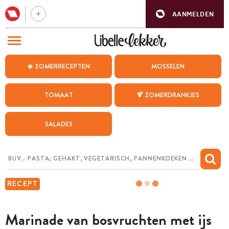
AANMELDEN
BEZOEK ONZE ANDERE WEBSITES
☀️ ZOMERRECEPTEN
MOSSELEN
RECEPTEN
TOMAAT
🍹 ZOMERDRANKJES
WEEKMENU
SALADES
CHAT MET MAIA
INSPIRATIE
MIJN BEWAARDE RECEPTEN
RECEPT
Marinade van bosvruchten met ijs