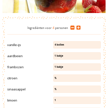
Ingrediënten
voor
4
personen
vanille-ijs
4
bollen
aardbeien
1
bakje
frambozen
1
bakje
citroen
½
sinaasappel
½
limoen
1