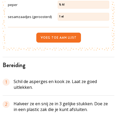
peper
½
kl
sesamzaadjes (geroosterd)
1
el
VOEG TOE AAN LIJST
bereiding
Schil de asperges en kook ze. Laat ze goed
1
uitlekken.
Halveer ze en snij ze in 3 gelijke stukken. Doe ze
2
in een plastic zak die je kunt afsluiten.