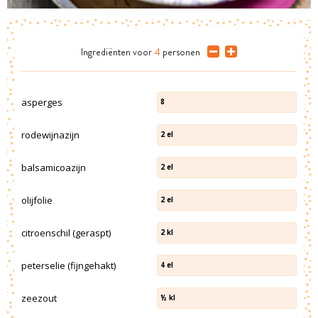
Ingrediënten
voor
4
personen
asperges
8
rodewijnazijn
2
el
balsamicoazijn
2
el
olijfolie
2
el
citroenschil (geraspt)
2
kl
peterselie (fijngehakt)
4
el
zeezout
½
kl