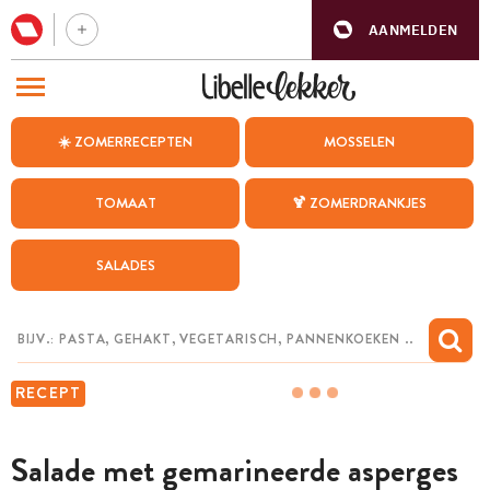
AANMELDEN
BEZOEK ONZE ANDERE WEBSITES
☀️ ZOMERRECEPTEN
MOSSELEN
RECEPTEN
TOMAAT
🍹 ZOMERDRANKJES
WEEKMENU
SALADES
CHAT MET MAIA
INSPIRATIE
MIJN BEWAARDE RECEPTEN
RECEPT
Salade met gemarineerde asperges