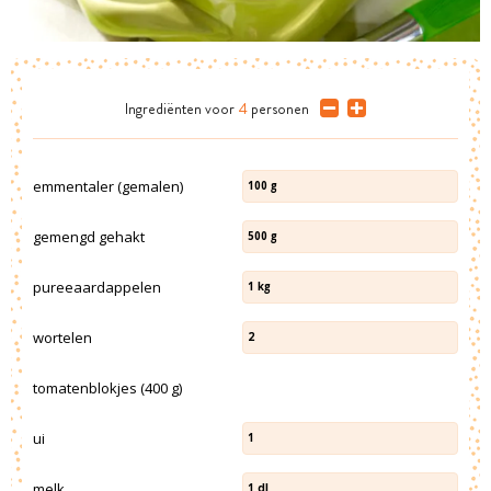
Ingrediënten
voor
4
personen
emmentaler (gemalen)
100
g
gemengd gehakt
500
g
pureeaardappelen
1
kg
wortelen
2
tomatenblokjes (400 g)
ui
1
melk
1
dl