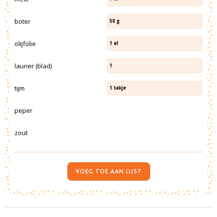
boter
50
g
olijfolie
1
el
laurier (blad)
1
tijm
1
takje
peper
zout
VOEG TOE AAN LIJST