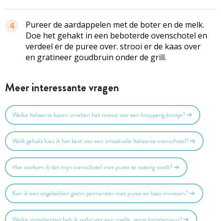
Pureer de aardappelen met de boter en de melk.
4
Doe het gehakt in een beboterde ovenschotel en
verdeel er de puree over. strooi er de kaas over
en gratineer goudbruin onder de grill.
Meer interessante vragen
Welke Italiaanse kazen smelten het mooist voor een knapperig korstje?
Welk gehakt kies ik het best voor een smaakvolle Italiaanse ovenschotel?
Hoe voorkom ik dat mijn ovenschotel met puree te waterig wordt?
Kan ik een ongebakken gratin parmentier met puree en kaas invriezen?
Welke ingrediënten heb ik nodig voor een snelle, verse tomatensaus?