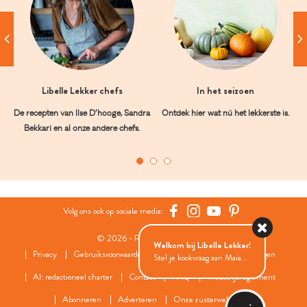
Libelle Lekker chefs
In het seizoen
De recepten van Ilse D’hooge, Sandra
Ontdek hier wat nú het lekkerste is.
Bekkari en al onze andere chefs.
Volg ons ook op sociale media:
© 2026 - Roularta Media Group
Welkom bij Libelle Lekker!
Privacy
Gebruiksvoorwaarden
Cookies
Cookies instellingen
Stel je kookvraag aan Maia...
AI: redactioneel charter
Contact
FAQ
Wedstrijdreglement
Abonneren
Adverteren
Onze zusterwebsites