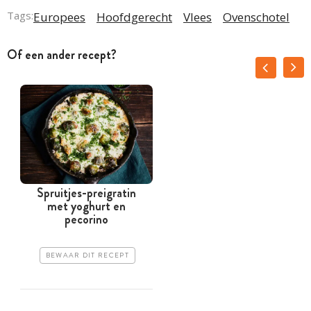
Tags:
Europees
Hoofdgerecht
Vlees
Ovenschotel
Of een ander recept?
Spruitjes-preigratin
met yoghurt en
pecorino
BEWAAR DIT RECEPT