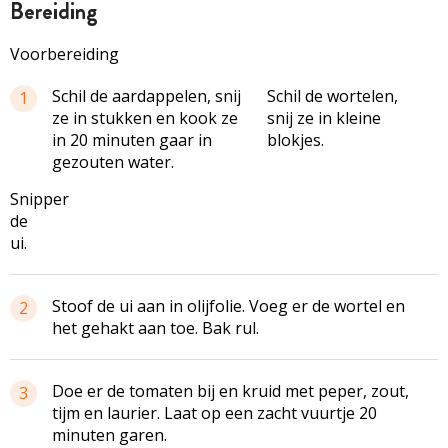
bereiding
Voorbereiding
Schil de aardappelen, snij
Schil de wortelen,
1
ze in stukken en kook ze
snij ze in kleine
in 20 minuten gaar in
blokjes.
gezouten water.
Snipper
de
ui.
Stoof de ui aan in olijfolie. Voeg er de wortel en
2
het gehakt aan toe. Bak rul.
Doe er de tomaten bij en kruid met peper, zout,
3
tijm en laurier. Laat op een zacht vuurtje 20
minuten garen.