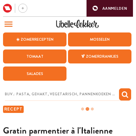
AANMELDEN
BEZOEK ONZE ANDERE WEBSITES
☀️ ZOMERRECEPTEN
MOSSELEN
RECEPTEN
TOMAAT
🍹 ZOMERDRANKJES
WEEKMENU
SALADES
CHAT MET MAIA
INSPIRATIE
MIJN BEWAARDE RECEPTEN
RECEPT
Gratin parmentier à l'Italienne