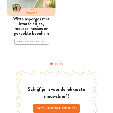
ILSE
D'HOOGE
Witte asperges met
kwarteleitjes,
s
mousselinesaus en
gekookte beenham
BEWAAR DIT RECEPT
Schrijf je in voor de lekkerste
nieuwsbrief!
JOUW NIEUWSBRIEFKEUZE >