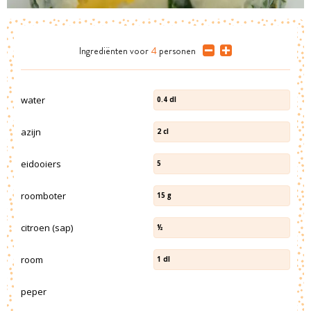
Ingrediënten
voor
4
personen
water
0.4
dl
azijn
2
cl
eidooiers
5
roomboter
15
g
citroen (sap)
½
room
1
dl
peper