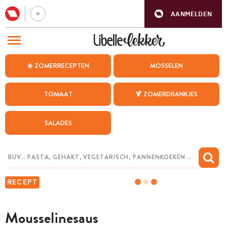
AANMELDEN
BEZOEK ONZE ANDERE WEBSITES
☀️ ZOMERRECEPTEN
MOSSELEN
RECEPTEN
TOMAAT
🍹 ZOMERDRANKJES
WEEKMENU
SALADES
CHAT MET MAIA
INSPIRATIE
MIJN BEWAARDE RECEPTEN
RECEPT
Mousselinesaus