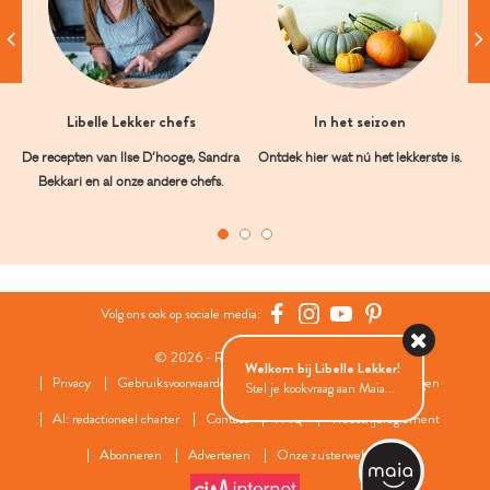
Libelle Lekker chefs
In het seizoen
De recepten van Ilse D’hooge, Sandra
Ontdek hier wat nú het lekkerste is.
Bekkari en al onze andere chefs.
Volg ons ook op sociale media:
© 2026 - Roularta Media Group
Welkom bij Libelle Lekker!
Privacy
Gebruiksvoorwaarden
Cookies
Cookies instellingen
Stel je kookvraag aan Maia...
AI: redactioneel charter
Contact
FAQ
Wedstrijdreglement
Abonneren
Adverteren
Onze zusterwebsites