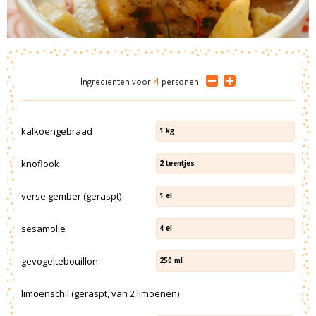
Ingrediënten
voor
4
personen
kalkoengebraad
1
kg
knoflook
2
teentjes
verse gember (geraspt)
1
el
sesamolie
4
el
gevogeltebouillon
250
ml
limoenschil (geraspt, van 2 limoenen)