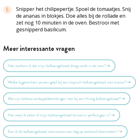
Snipper het chilipepertje. Spoel de tomaatjes. Snij
5
de ananas in blokjes. Doe alles bij de rollade en
zet nog 10 minuten in de oven. Bestrooi met
gesnipperd basilicum.
Meer interessante vragen
Hoe voorkom ik dat mijn kalkoengebraad droog wordt in de oven?
Welke bijgerechten passen goed bij een tropisch kalkoengebraad met ananas?
Wat zijn lekkere aardappelbereidingen voor bij een fruitig kalkoengebraad?
Hoe weet ik zeker of mijn kalkoengebraad binnenin perfect gaar is?
Kan ik dit kalkoengebraad met ananas een dag op voorhand klaarmaken?