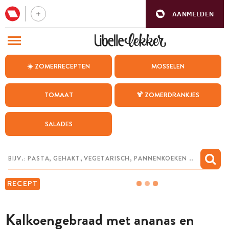
AANMELDEN
BEZOEK ONZE ANDERE WEBSITES
☀️ ZOMERRECEPTEN
MOSSELEN
RECEPTEN
TOMAAT
🍹 ZOMERDRANKJES
WEEKMENU
SALADES
CHAT MET MAIA
INSPIRATIE
MIJN BEWAARDE RECEPTEN
RECEPT
Kalkoengebraad met ananas en