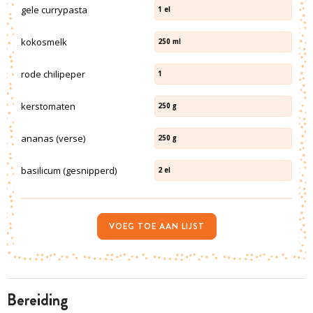
gele currypasta
1
el
kokosmelk
250
ml
rode chilipeper
1
kerstomaten
250
g
ananas (verse)
250
g
basilicum (gesnipperd)
2
el
VOEG TOE AAN LIJST
bereiding