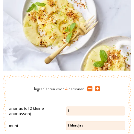
Ingrediënten
voor
4
personen
ananas (of 2 kleine
1
ananassen)
munt
8
blaadjes