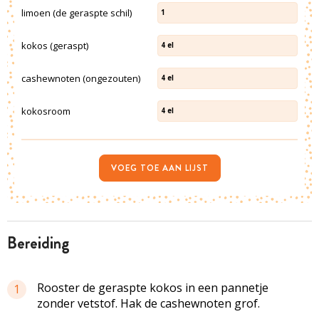
limoen (de geraspte schil)
1
kokos (geraspt)
4
el
cashewnoten (ongezouten)
4
el
kokosroom
4
el
VOEG TOE AAN LIJST
bereiding
Rooster de geraspte kokos in een pannetje
1
zonder vetstof. Hak de cashewnoten grof.