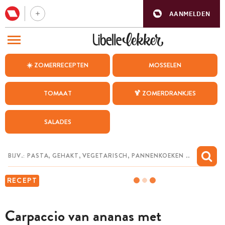
AANMELDEN
BEZOEK ONZE ANDERE WEBSITES
☀️ ZOMERRECEPTEN
MOSSELEN
RECEPTEN
TOMAAT
🍹 ZOMERDRANKJES
WEEKMENU
SALADES
CHAT MET MAIA
INSPIRATIE
MIJN BEWAARDE RECEPTEN
RECEPT
Carpaccio van ananas met