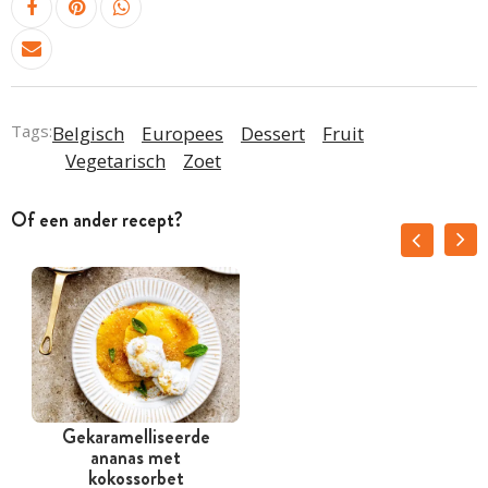
Tags:
Belgisch
Europees
Dessert
Fruit
Vegetarisch
Zoet
Of een ander recept?
Gekaramelliseerde
F
ananas met
kokossorbet