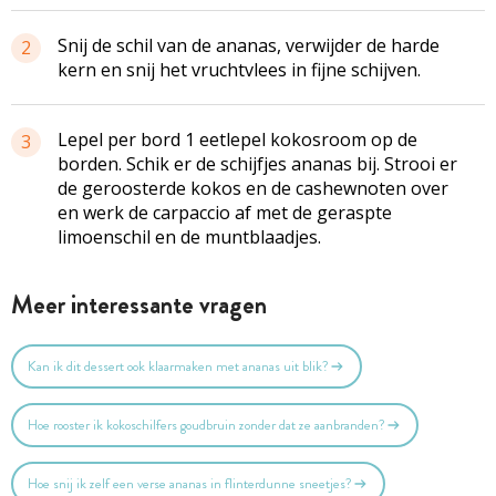
Snij de schil van de ananas, verwijder de harde
2
kern en snij het vruchtvlees in fijne schijven.
Lepel per bord 1 eetlepel kokosroom op de
3
borden. Schik er de schijfjes ananas bij. Strooi er
de geroosterde kokos en de cashewnoten over
en werk de carpaccio af met de geraspte
limoenschil en de muntblaadjes.
Meer interessante vragen
Kan ik dit dessert ook klaarmaken met ananas uit blik?
Hoe rooster ik kokoschilfers goudbruin zonder dat ze aanbranden?
Hoe snij ik zelf een verse ananas in flinterdunne sneetjes?