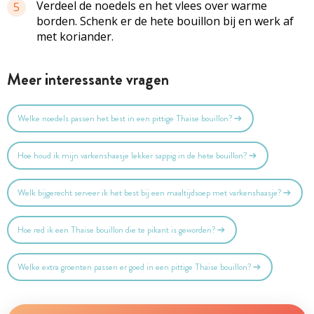
Verdeel de noedels en het vlees over warme
5
borden. Schenk er de hete bouillon bij en werk af
met koriander.
Meer interessante vragen
Welke noedels passen het best in een pittige Thaise bouillon?
Hoe houd ik mijn varkenshaasje lekker sappig in de hete bouillon?
Welk bijgerecht serveer ik het best bij een maaltijdsoep met varkenshaasje?
Hoe red ik een Thaise bouillon die te pikant is geworden?
Welke extra groenten passen er goed in een pittige Thaise bouillon?