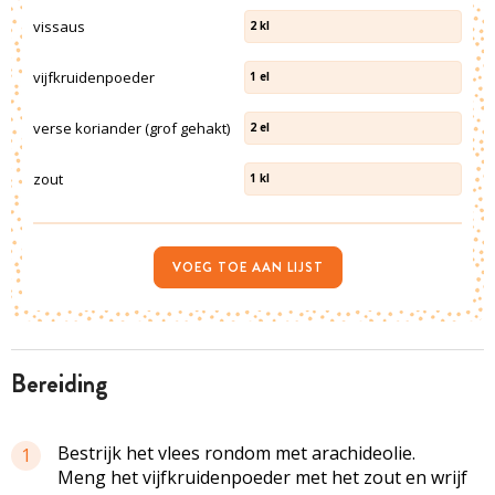
vissaus
2
kl
vijfkruidenpoeder
1
el
verse koriander (grof gehakt)
2
el
zout
1
kl
VOEG TOE AAN LIJST
bereiding
Bestrijk het vlees rondom met arachideolie.
1
Meng het vijfkruidenpoeder met het zout en wrijf