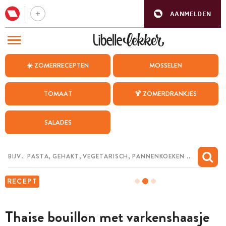
AANMELDEN
BEZOEK ONZE ANDERE WEBSITES
☀️ ZOMERRECEPTEN
MOSSELEN
RECEPTEN
TOMAAT
🍹 ZOMERDRANKJES
WEEKMENU
SALADES
CHAT MET MAIA
INSPIRATIE
MIJN BEWAARDE RECEPTEN
RECEPT
Thaise bouillon met varkenshaasje