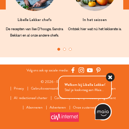
Libelle Lekker chefs
In het seizoen
De recepten van Ilse D’hooge, Sandra
Ontdek hier wat nú het lekkerste is.
Bekkari en al onze andere chefs.
Volg ons ook op sociale media:
© 2026 - Roularta Media Group
Welkom bij Libelle Lekker!
Privacy
Gebruiksvoorwaarden
Cookies
Cookies instellingen
Stel je kookvraag aan Maia...
AI: redactioneel charter
Contact
FAQ
Wedstrijdreglement
Abonneren
Adverteren
Onze zusterwebsites