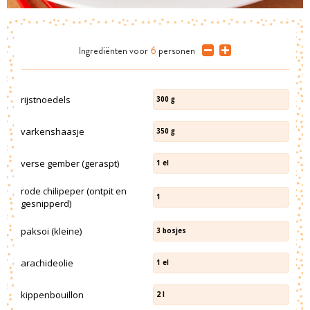
Ingrediënten
voor
6
personen
rijstnoedels
300
g
varkenshaasje
350
g
verse gember (geraspt)
1
el
rode chilipeper (ontpit en
1
gesnipperd)
paksoi (kleine)
3
bosjes
arachideolie
1
el
kippenbouillon
2
l