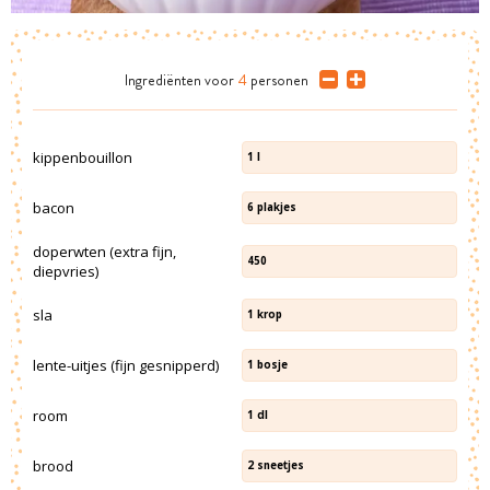
Ingrediënten
voor
4
personen
kippenbouillon
1
l
bacon
6
plakjes
doperwten (extra fijn,
450
diepvries)
sla
1
krop
lente-uitjes (fijn gesnipperd)
1
bosje
room
1
dl
brood
2
sneetjes