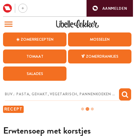
AANMELDEN
BEZOEK ONZE ANDERE WEBSITES
☀️ ZOMERRECEPTEN
MOSSELEN
RECEPTEN
TOMAAT
🍹 ZOMERDRANKJES
WEEKMENU
SALADES
CHAT MET MAIA
INSPIRATIE
MIJN BEWAARDE RECEPTEN
RECEPT
Erwtensoep met korstjes