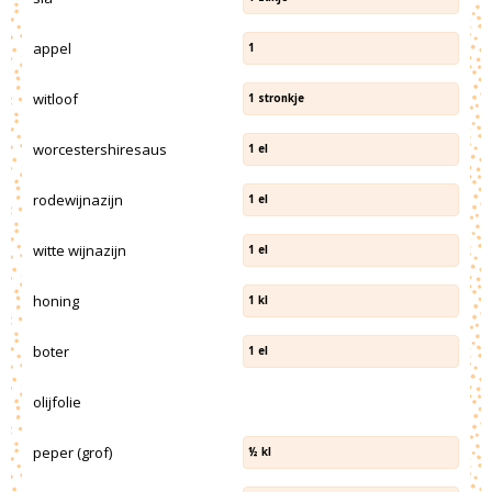
appel
1
witloof
1
stronkje
worcestershiresaus
1
el
rodewijnazijn
1
el
witte wijnazijn
1
el
honing
1
kl
boter
1
el
olijfolie
peper (grof)
½
kl