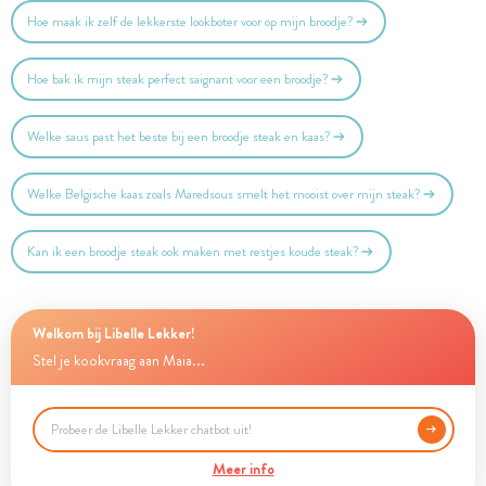
Hoe maak ik zelf de lekkerste lookboter voor op mijn broodje?
Hoe bak ik mijn steak perfect saignant voor een broodje?
Welke saus past het beste bij een broodje steak en kaas?
Welke Belgische kaas zoals Maredsous smelt het mooist over mijn steak?
Kan ik een broodje steak ook maken met restjes koude steak?
Welkom bij Libelle Lekker!
Stel je kookvraag aan Maia...
Meer info