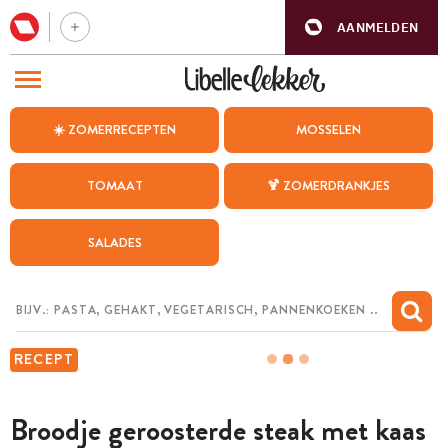
AANMELDEN
BEZOEK ONZE ANDERE WEBSITES
☀️ ZOMERRECEPTEN
MOSSELEN
RECEPTEN
TOMAAT
🍹 ZOMERDRANKJES
WEEKMENU
SALADES
CHAT MET MAIA
INSPIRATIE
MIJN BEWAARDE RECEPTEN
RECEPT
Broodje geroosterde steak met kaas