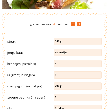
Ingrediënten
voor
4
personen
steak
500
g
jonge kaas
4
sneetjes
broodjes (piccolo's)
4
ui (groot, in ringen)
1
champignon (in plakjes)
200
g
groene paprika (in repen)
1
sla
1
zakje