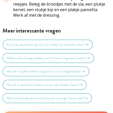
reepjes. Beleg de broodjes met de sla, een plukje
kervel, een stukje kip en een plakje pancetta.
Werk af met de dressing.
Meer interessante vragen
Kan ik de caesardressing voor mijn broodje op voorhand maken?
Welke snelle, hartige broodjes met kip kan ik nog meer maken?
Hoe bak ik kipfilet lekker sappig voor op mijn belegd broodje?
Hoe bak ik spek extra krokant voor op mijn broodje Caesar?
Welk soort broodje past het best bij een smeuïge Caesar salad?