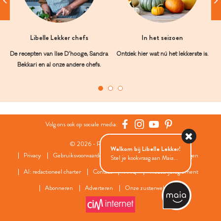
Libelle Lekker chefs
In het seizoen
De recepten van Ilse D’hooge, Sandra
Ontdek hier wat nú het lekkerste is.
Bekkari en al onze andere chefs.
Volg ons ook op sociale media:
© 2026 - Roularta Media Group
Welkom bij Libelle Lekker!
Privacy
Gebruiksvoorwaarden
Cookies
Cookies instellingen
Stel je kookvraag aan Maia...
AI: redactioneel charter
Contact
FAQ
Wedstrijdreglement
Abonneren
Adverteren
Onze zusterwebsites