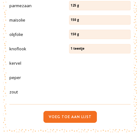
parmezaan
125
g
maïsolie
150
g
olijfolie
150
g
knoflook
1
teentje
kervel
peper
zout
VOEG TOE AAN LIJST