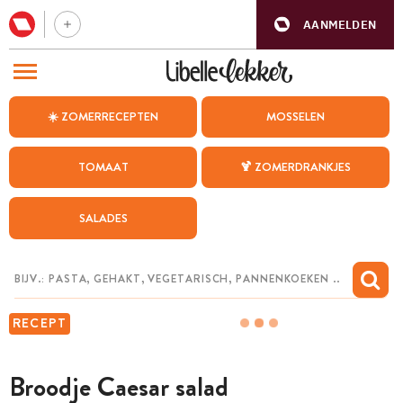
AANMELDEN
BEZOEK ONZE ANDERE WEBSITES
☀️ ZOMERRECEPTEN
MOSSELEN
RECEPTEN
TOMAAT
🍹 ZOMERDRANKJES
WEEKMENU
SALADES
CHAT MET MAIA
INSPIRATIE
MIJN BEWAARDE RECEPTEN
RECEPT
Broodje Caesar salad