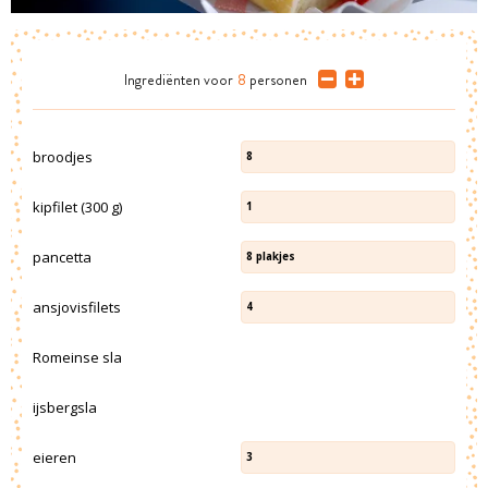
Ingrediënten
voor
8
personen
broodjes
8
kipfilet (300 g)
1
pancetta
8
plakjes
ansjovisfilets
4
Romeinse sla
ijsbergsla
eieren
3