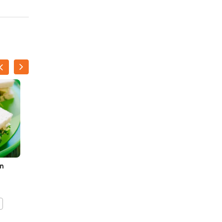
SANDRA
BEKKARI
n
Koud soepje van avocado,
komkommer en ananas
BEWAAR DIT RECEPT