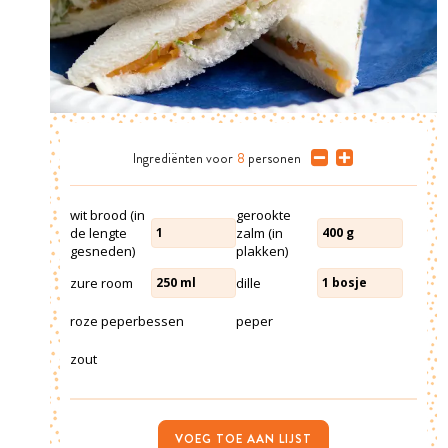
Ingrediënten
voor
8
personen
wit brood (in
gerookte
de lengte
zalm (in
1
400
g
gesneden)
plakken)
zure room
dille
250
ml
1
bosje
roze peperbessen
peper
zout
VOEG TOE AAN LIJST