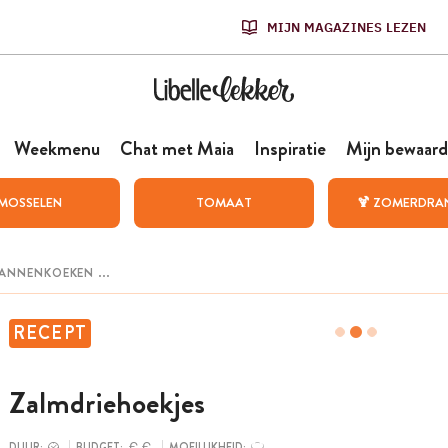
MIJN MAGAZINES LEZEN
Weekmenu
Chat met Maia
Inspiratie
Mijn bewaard
MOSSELEN
TOMAAT
🍹 ZOMERDRA
RECEPT
Zalmdriehoekjes
DUUR:
BUDGET:
MOEILIJKHEID: