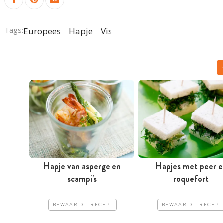
Tags:
Europees
Hapje
Vis
Hapje van asperge en
Hapjes met peer e
scampi's
roquefort
BEWAAR DIT RECEPT
BEWAAR DIT RECEPT