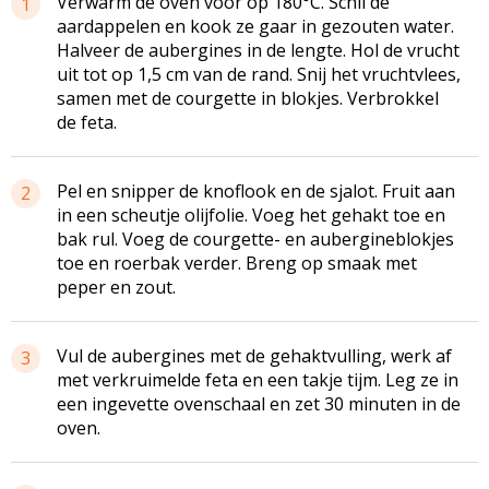
Verwarm de oven voor op 180°C. Schil de
1
aardappelen en kook ze gaar in gezouten water.
Halveer de aubergines in de lengte. Hol de vrucht
uit tot op 1,5 cm van de rand. Snij het vruchtvlees,
samen met de courgette in blokjes. Verbrokkel
de feta.
Pel en snipper de knoflook en de sjalot. Fruit aan
2
in een scheutje olijfolie. Voeg het gehakt toe en
bak rul. Voeg de courgette- en aubergineblokjes
toe en roerbak verder. Breng op smaak met
peper en zout.
Vul de aubergines met de gehaktvulling, werk af
3
met verkruimelde feta en een takje tijm. Leg ze in
een ingevette ovenschaal en zet 30 minuten in de
oven.