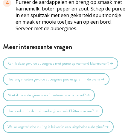
Pureer de aardappelen en breng op smaak met
4
karnemelk, boter, peper en zout. Schep de puree
in een spuitzak met een gekarteld spuitmondje
en maak er mooie toefjes van op een bord.
Serveer met de aubergines.
Meer interessante vragen
Kan ik deze gevulde aubergines met puree op voorhand klaarmaken?
Hoe lang moeten gevulde aubergines precies garen in de oven?
Moet ik de aubergines vooraf roosteren voor ik ze vul?
Hoe voorkom ik dat mijn aubergines taai of bitter smaken?
Welke vegetarische vulling is lekker in een uitgeholde aubergine?