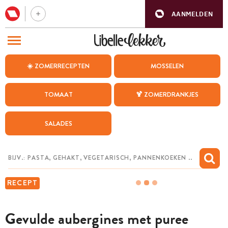
AANMELDEN
BEZOEK ONZE ANDERE WEBSITES
☀️ ZOMERRECEPTEN
MOSSELEN
RECEPTEN
TOMAAT
🍹 ZOMERDRANKJES
WEEKMENU
SALADES
CHAT MET MAIA
INSPIRATIE
MIJN BEWAARDE RECEPTEN
RECEPT
Gevulde aubergines met puree