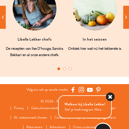
Libelle Lekker chefs
In het seizoen
De recepten van Ilse D’hooge, Sandra
Ontdek hier wat nú het lekkerste is.
Bekkari en al onze andere chefs.
Volg ons ook op sociale media:
© 2026 - Roularta Media Group
Welkom bij Libelle Lekker!
Privacy
Gebruiksvoorwaarden
Cookies
Cookies instellingen
Stel je kookvraag aan Maia...
AI: redactioneel charter
Contact
FAQ
Wedstrijdreglement
Abonneren
Adverteren
Onze zusterwebsites