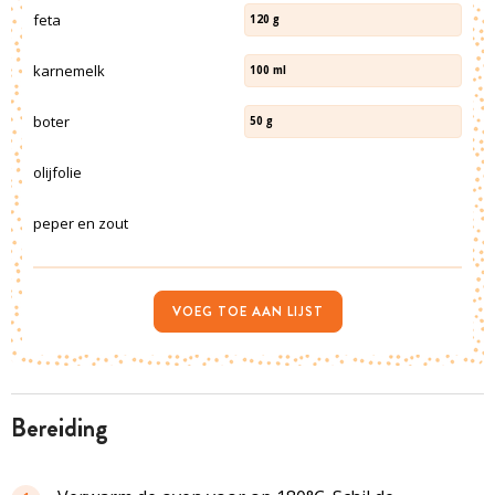
feta
120
g
karnemelk
100
ml
boter
50
g
olijfolie
peper en zout
VOEG TOE AAN LIJST
bereiding