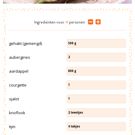
Ingrediënten
voor
4
personen
gehakt (gemengd)
500
g
aubergines
2
aardappel
800
g
courgette
1
sjalot
1
knoflook
2
teentjes
tijm
4
takjes