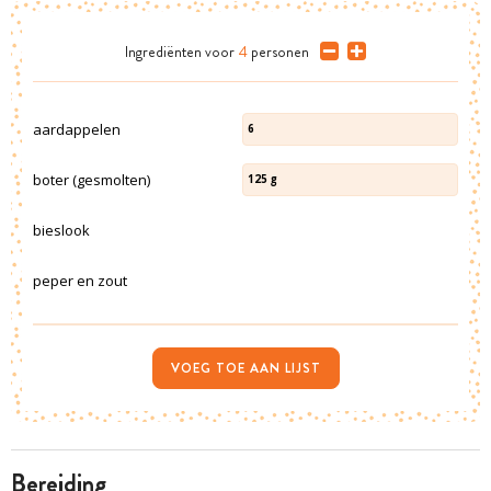
Ingrediënten
voor
4
personen
aardappelen
6
boter (gesmolten)
125
g
bieslook
peper en zout
VOEG TOE AAN LIJST
bereiding