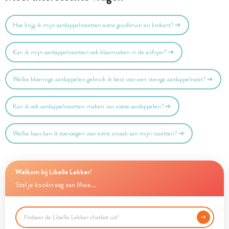
Hoe krijg ik mijn aardappelrozetten extra goudbruin en krokant?
Kan ik mijn aardappelrozetten ook klaarmaken in de airfryer?
Welke bloemige aardappelen gebruik ik best voor een stevige aardappelrozet?
Kan ik ook aardappelrozetten maken van zoete aardappelen?
Welke kaas kan ik toevoegen voor extra smaak aan mijn rozetten?
Welkom bij Libelle Lekker!
Stel je kookvraag aan Maia...