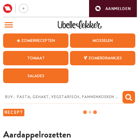
AANMELDEN
BEZOEK ONZE ANDERE WEBSITES
☀️ ZOMERRECEPTEN
MOSSELEN
RECEPTEN
TOMAAT
🍹 ZOMERDRANKJES
WEEKMENU
SALADES
CHAT MET MAIA
INSPIRATIE
MIJN BEWAARDE RECEPTEN
RECEPT
Aardappelrozetten