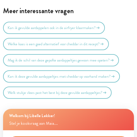
Meer interessante vragen
Kan ik gevulde aardappelen ook in de airfryer klaarmaken?
Welke kaas is een goed alternatief voor cheddar in dit recept?
Mag ik de schil van deze gepofte aardappeltjes gewoon mee opeten?
Kan ik deze gevulde aardappeltjes met cheddar op voorhand maken?
Welk stukje vlees past het best bij deze gevulde aardappeltjes?
Welkom bij Libelle Lekker!
Stel je kookvraag aan Maia...