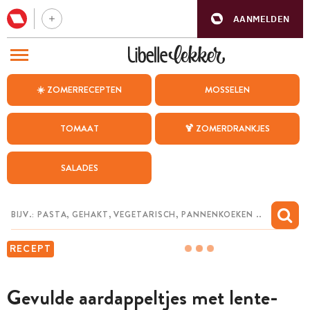
AANMELDEN
BEZOEK ONZE ANDERE WEBSITES
☀️ ZOMERRECEPTEN
MOSSELEN
RECEPTEN
TOMAAT
🍹 ZOMERDRANKJES
WEEKMENU
SALADES
CHAT MET MAIA
INSPIRATIE
MIJN BEWAARDE RECEPTEN
RECEPT
Gevulde aardappeltjes met lente-