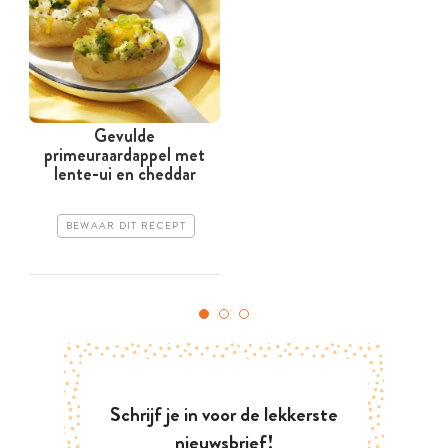
Gevulde
primeuraardappel met
lente-ui en cheddar
z
BEWAAR DIT RECEPT
Schrijf je in voor de lekkerste
nieuwsbrief!