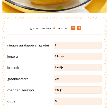
Ingrediënten
voor
4
personen
nieuwe aardappelen (grote)
8
lente-ui
1
bosje
broccoli
handje
graanmosterd
2
el
cheddar (geraspt)
100
g
citroen
½