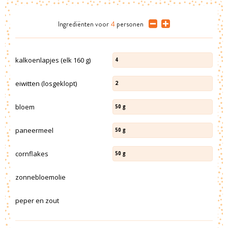
Ingrediënten
voor
4
personen
kalkoenlapjes (elk 160 g)
4
eiwitten (losgeklopt)
2
bloem
50
g
paneermeel
50
g
cornflakes
50
g
zonnebloemolie
peper en zout