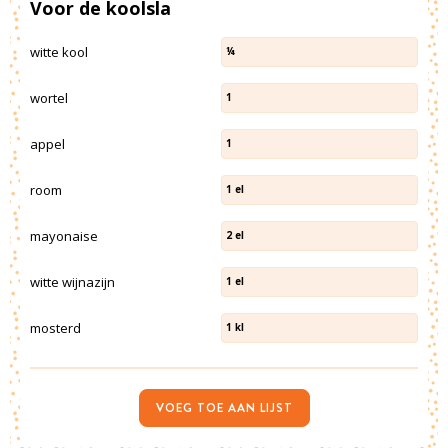
Voor de koolsla
witte kool
¼
wortel
1
appel
1
room
1
el
mayonaise
2
el
witte wijnazijn
1
el
mosterd
1
kl
VOEG TOE AAN LIJST