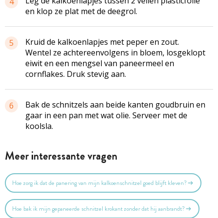
Leg de kalkoenlapjes tussen 2 vellen plasticfolie
4
en klop ze plat met de deegrol.
Kruid de kalkoenlapjes met peper en zout.
5
Wentel ze achtereenvolgens in bloem, losgeklopt
eiwit en een mengsel van paneermeel en
cornflakes. Druk stevig aan.
Bak de schnitzels aan beide kanten goudbruin en
6
gaar in een pan met wat olie. Serveer met de
koolsla.
Meer interessante vragen
Hoe zorg ik dat de panering van mijn kalkoenschnitzel goed blijft kleven?
Hoe bak ik mijn gepaneerde schnitzel krokant zonder dat hij aanbrandt?