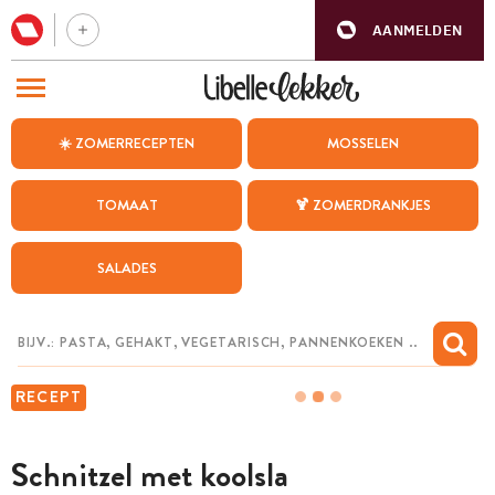
AANMELDEN
BEZOEK ONZE ANDERE WEBSITES
☀️ ZOMERRECEPTEN
MOSSELEN
RECEPTEN
TOMAAT
🍹 ZOMERDRANKJES
WEEKMENU
SALADES
CHAT MET MAIA
INSPIRATIE
MIJN BEWAARDE RECEPTEN
RECEPT
Schnitzel met koolsla