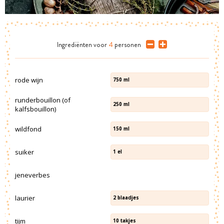
Ingrediënten
voor
4
personen
rode wijn
750
ml
runderbouillon (of
250
ml
kalfsbouillon)
wildfond
150
ml
suiker
1
el
jeneverbes
laurier
2
blaadjes
tijm
10
takjes