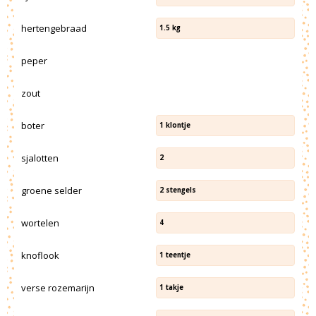
hertengebraad
1.5
kg
peper
zout
boter
1
klontje
sjalotten
2
groene selder
2
stengels
wortelen
4
knoflook
1
teentje
verse rozemarijn
1
takje