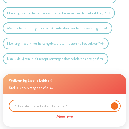
Hoe krijg ik mijn hertengebraad perfect rosé zonder dat het uitdroogt?
Moet ik het hertengebraad eerst aanbraden voor het de oven ingaat?
Hoe lang moet ik het hertengebraad laten rusten na het bakken?
Kan ik de vijgen in dit recept vervangen door gebakken appeltjes?
Welkom bij Libelle Lekker!
Stel je kookvraag aan Maia...
Meer info