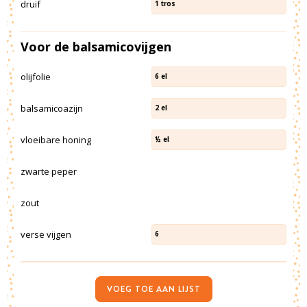
druif
1
tros
Voor de balsamicovijgen
olijfolie
6
el
balsamicoazijn
2
el
vloeibare honing
½
el
zwarte peper
zout
verse vijgen
6
VOEG TOE AAN LIJST