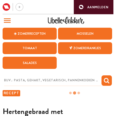
AANMELDEN
BEZOEK ONZE ANDERE WEBSITES
☀️ ZOMERRECEPTEN
MOSSELEN
RECEPTEN
TOMAAT
🍹 ZOMERDRANKJES
WEEKMENU
SALADES
CHAT MET MAIA
INSPIRATIE
MIJN BEWAARDE RECEPTEN
RECEPT
Hertengebraad met