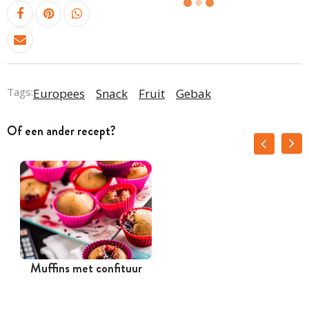
Tags:
Europees
Snack
Fruit
Gebak
Of een ander recept?
Muffins met confituur