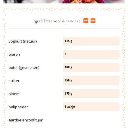
Ingrediënten
voor
4
personen
yoghurt (natuur)
125
g
eieren
3
boter (gesmolten)
100
g
suiker
250
g
bloem
375
g
bakpoeder
1
zakje
aardbeienconfituur