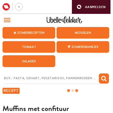
AANMELDEN
BEZOEK ONZE ANDERE WEBSITES
☀️ ZOMERRECEPTEN
MOSSELEN
RECEPTEN
TOMAAT
🍹 ZOMERDRANKJES
WEEKMENU
SALADES
CHAT MET MAIA
INSPIRATIE
MIJN BEWAARDE RECEPTEN
RECEPT
Muffins met confituur