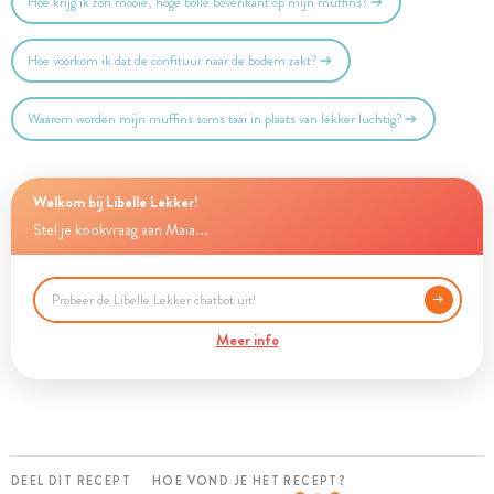
Hoe krijg ik zo'n mooie, hoge bolle bovenkant op mijn muffins?
Hoe voorkom ik dat de confituur naar de bodem zakt?
Waarom worden mijn muffins soms taai in plaats van lekker luchtig?
Welkom bij Libelle Lekker!
Stel je kookvraag aan Maia...
Meer info
DEEL DIT RECEPT
HOE VOND JE HET RECEPT?