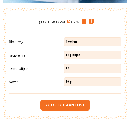
Ingrediënten
voor
12
stuks
filodeeg
4
vellen
rauwe ham
12
plakjes
lente-uitjes
12
boter
50
g
VOEG TOE AAN LIJST