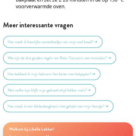
voorverwarmde oven.
Meer interessante vragen
Hoe maak ik heerlijke wentelteefjes van mijn oud brood?
Wat zijn de drie gouden regels van Peter Goossens voor mosselen?
Hoe bekleed ik mijn bakvorm het beste met bakpapier?
Met welke tips blijft mijn gebraad altijd lekker mals?
Hoe maak ik een bladerdeegkrans met gehakt voor mijn feestje?
Welkom bij Libelle Lekker!