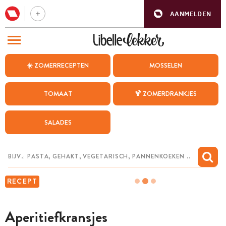
AANMELDEN
BEZOEK ONZE ANDERE WEBSITES
☀️ ZOMERRECEPTEN
MOSSELEN
RECEPTEN
TOMAAT
🍹 ZOMERDRANKJES
WEEKMENU
SALADES
CHAT MET MAIA
INSPIRATIE
MIJN BEWAARDE RECEPTEN
RECEPT
Aperitiefkransjes