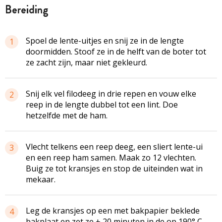
bereiding
Spoel de lente-uitjes en snij ze in de lengte
1
doormidden. Stoof ze in de helft van de boter tot
ze zacht zijn, maar niet gekleurd.
Snij elk vel filodeeg in drie repen en vouw elke
2
reep in de lengte dubbel tot een lint. Doe
hetzelfde met de ham.
Vlecht telkens een reep deeg, een sliert lente-ui
3
en een reep ham samen. Maak zo 12 vlechten.
Buig ze tot kransjes en stop de uiteinden wat in
mekaar.
Leg de kransjes op een met bakpapier beklede
4
bakplaat en zet ze ± 20 minuten in de op 190° C