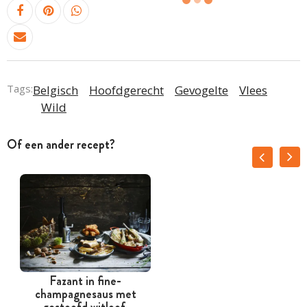
Tags:
Belgisch
Hoofdgerecht
Gevogelte
Vlees
Wild
Of een ander recept?
Fazant in fine-
champagnesaus met
gestoofd witloof,