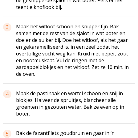
de gesnipperde sjalot in wat boter. Pers er het
teentje knoflook bij.
Maak het witloof schoon en snipper fijn. Bak
3
samen met de rest van de sjalot in wat boter en
doe er de suiker bij. Doe het witloof, als het gaar
en gekaramelliseerd is, in een zeef zodat het
overtollige vocht weg kan. Kruid met peper, zout
en nootmuskaat. Vul de ringen met de
aardappelblokjes en het witloof. Zet ze 10 min. in
de oven.
Maak de pastinaak en wortel schoon en snij in
4
blokjes. Halveer de spruitjes, blancheer alle
groenten in gezouten water. Bak ze even op in
boter.
Bak de fazantfilets goudbruin en gaar in ‘n
5