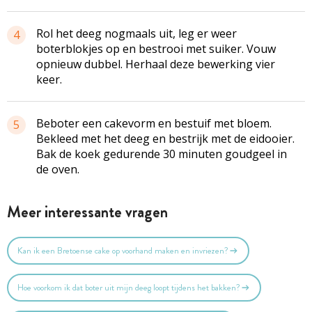
Rol het deeg nogmaals uit, leg er weer
4
boterblokjes op en bestrooi met suiker. Vouw
opnieuw dubbel. Herhaal deze bewerking vier
keer.
Beboter een cakevorm en bestuif met bloem.
5
Bekleed met het deeg en bestrijk met de eidooier.
Bak de koek gedurende 30 minuten goudgeel in
de oven.
Meer interessante vragen
Kan ik een Bretoense cake op voorhand maken en invriezen?
Hoe voorkom ik dat boter uit mijn deeg loopt tijdens het bakken?