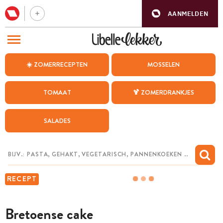
AANMELDEN
BEZOEK ONZE ANDERE WEBSITES
☀️ ZOMERRECEPTEN
MOSSELEN
RECEPTEN
TOMAAT
🍹 ZOMERDRANKJES
WEEKMENU
SALADES
CHAT MET MAIA
INSPIRATIE
MIJN BEWAARDE RECEPTEN
RECEPT
Bretoense cake