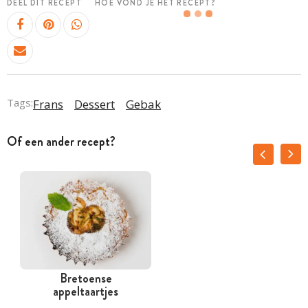
DEEL DIT RECEPT
HOE VOND JE HET RECEPT?
Tags:
Frans
Dessert
Gebak
Of een ander recept?
Bretoense
appeltaartjes
w