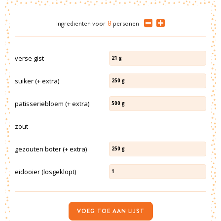
Ingrediënten
voor
8
personen
verse gist
21
g
suiker (+ extra)
250
g
patisseriebloem (+ extra)
500
g
zout
gezouten boter (+ extra)
250
g
eidooier (losgeklopt)
1
VOEG TOE AAN LIJST