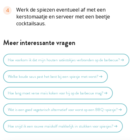
Werk de spiezen eventueel af met een
4
kerstomaatje en serveer met een beetje
cocktailsaus.
Meer interessante vragen
Hoe voorkom ik dat mijn houten satéstokjes verbranden op de barbecue?
Welke koude saus past het best bij een spiesje met worst?
Hoe lang moet verse maïs koken voor hij op de barbecue mag?
Wat is een goed vegetarisch alternatief voor worst op een BBQ-spiesje?
Hoe snijd ik een rauwe maïskolf makkelijk in stukken voor spiesjes?