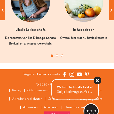
Libelle Lekker chefs
In het seizoen
De recepten van Ilse D’hooge, Sandra
Ontdek hier wat nú het lekkerste is.
Bekkari en al onze andere chefs.
Volg ons ook op sociale media:
© 2026 - Roularta Media Group
Welkom bij Libelle Lekker!
Privacy
Gebruiksvoorwaarden
Cookies
Cookies instellingen
Stel je kookvraag aan Maia...
AI: redactioneel charter
Contact
FAQ
Wedstrijdreglement
Abonneren
Adverteren
Onze zusterwebsites