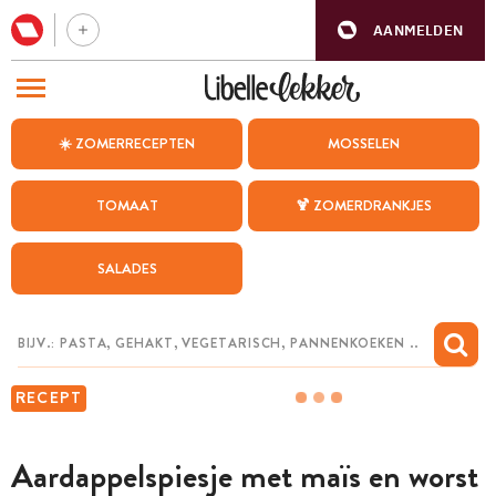
AANMELDEN
BEZOEK ONZE ANDERE WEBSITES
☀️ ZOMERRECEPTEN
MOSSELEN
RECEPTEN
TOMAAT
🍹 ZOMERDRANKJES
WEEKMENU
SALADES
CHAT MET MAIA
INSPIRATIE
MIJN BEWAARDE RECEPTEN
RECEPT
Aardappelspiesje met maïs en worst