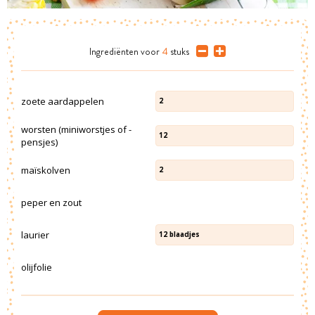
Ingrediënten
voor
4
stuks
zoete aardappelen
2
worsten (miniworstjes of -
12
pensjes)
maïskolven
2
peper en zout
laurier
12
blaadjes
olijfolie