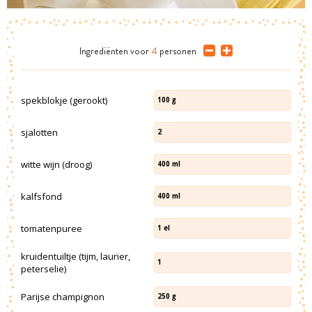
Ingrediënten
voor
4
personen
spekblokje (gerookt)
100
g
sjalotten
2
witte wijn (droog)
400
ml
kalfsfond
400
ml
tomatenpuree
1
el
kruidentuiltje (tijm, laurier,
1
peterselie)
Parijse champignon
250
g