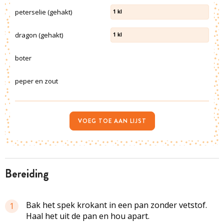
peterselie (gehakt)
1
kl
dragon (gehakt)
1
kl
boter
peper en zout
VOEG TOE AAN LIJST
bereiding
Bak het spek krokant in een pan zonder vetstof.
1
Haal het uit de pan en hou apart.