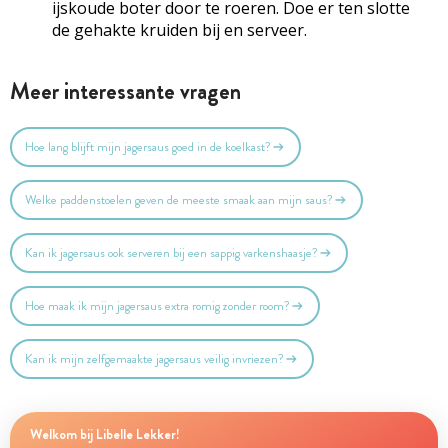
ijskoude boter door te roeren. Doe er ten slotte
de gehakte kruiden bij en serveer.
Meer interessante vragen
Hoe lang blijft mijn jagersaus goed in de koelkast?
Welke paddenstoelen geven de meeste smaak aan mijn saus?
Kan ik jagersaus ook serveren bij een sappig varkenshaasje?
Hoe maak ik mijn jagersaus extra romig zonder room?
Kan ik mijn zelfgemaakte jagersaus veilig invriezen?
Welkom bij Libelle Lekker!