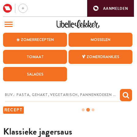
AANMELDEN
BEZOEK ONZE ANDERE WEBSITES
☀️ ZOMERRECEPTEN
MOSSELEN
RECEPTEN
TOMAAT
🍹 ZOMERDRANKJES
WEEKMENU
SALADES
CHAT MET MAIA
INSPIRATIE
MIJN BEWAARDE RECEPTEN
RECEPT
Klassieke jagersaus