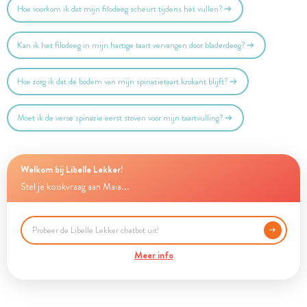
Hoe voorkom ik dat mijn filodeeg scheurt tijdens het vullen?
Kan ik het filodeeg in mijn hartige taart vervangen door bladerdeeg?
Hoe zorg ik dat de bodem van mijn spinazietaart krokant blijft?
Moet ik de verse spinazie eerst stoven voor mijn taartvulling?
Welkom bij Libelle Lekker!
Stel je kookvraag aan Maia...
Meer info