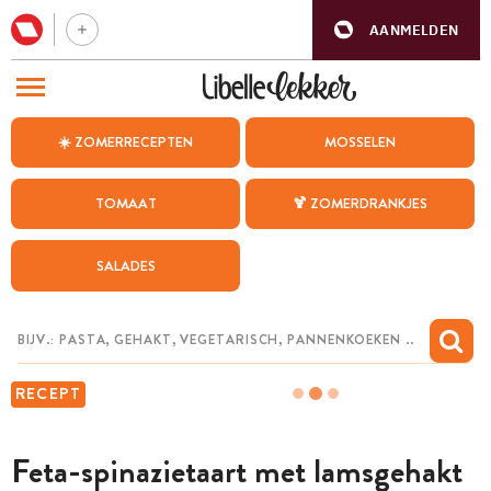
AANMELDEN
BEZOEK ONZE ANDERE WEBSITES
☀️ ZOMERRECEPTEN
MOSSELEN
RECEPTEN
TOMAAT
🍹 ZOMERDRANKJES
WEEKMENU
SALADES
CHAT MET MAIA
INSPIRATIE
MIJN BEWAARDE RECEPTEN
RECEPT
Feta-spinazietaart met lamsgehakt