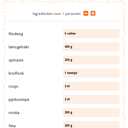
Ingrediënten
voor
4
personen
filodeeg
5
vellen
lamsgehakt
400
g
spinazie
250
g
knoflook
1
teentje
rozijn
2
el
pijnboompit
2
el
ricotta
200
g
feta
200
g