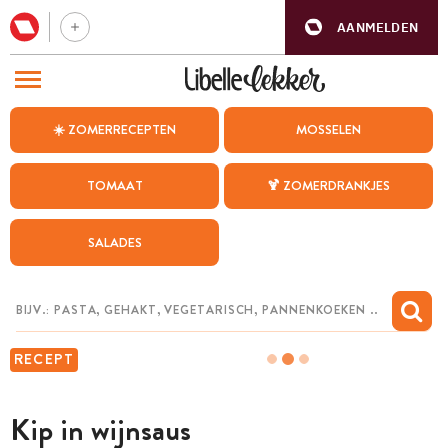
AANMELDEN
BEZOEK ONZE ANDERE WEBSITES
☀️ ZOMERRECEPTEN
MOSSELEN
RECEPTEN
TOMAAT
🍹 ZOMERDRANKJES
WEEKMENU
SALADES
CHAT MET MAIA
INSPIRATIE
MIJN BEWAARDE RECEPTEN
RECEPT
Kip in wijnsaus