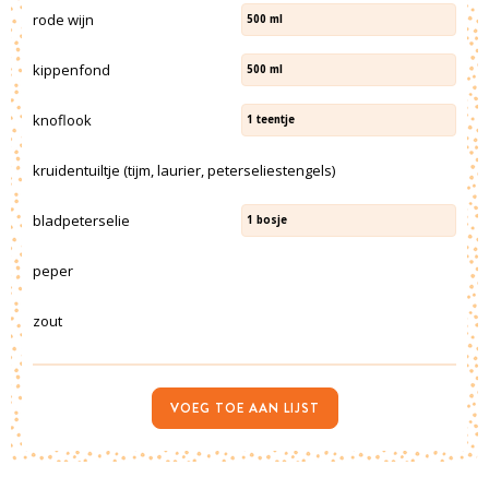
rode wijn
500
ml
kippenfond
500
ml
knoflook
1
teentje
kruidentuiltje (tijm, laurier, peterseliestengels)
bladpeterselie
1
bosje
peper
zout
VOEG TOE AAN LIJST