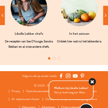
Libelle Lekker chefs
In het seizoen
De recepten van Ilse D’hooge, Sandra
Ontdek hier wat nú het lekkerste is.
Bekkari en al onze andere chefs.
Volg ons ook op sociale media:
© 2026 - Roularta Media Group
Welkom bij Libelle Lekker!
Privacy
Gebruiksvoorwaarden
Cookies
Cookies instellingen
Stel je kookvraag aan Maia...
AI: redactioneel charter
Contact
FAQ
Wedstrijdreglement
Abonneren
Adverteren
Onze zusterwebsites