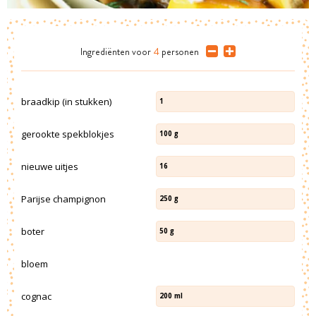
Ingrediënten
voor
4
personen
braadkip (in stukken)
1
gerookte spekblokjes
100
g
nieuwe uitjes
16
Parijse champignon
250
g
boter
50
g
bloem
cognac
200
ml