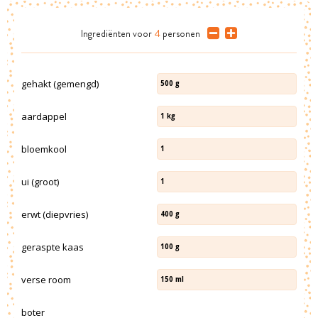
Ingrediënten
voor
4
personen
gehakt (gemengd)
500
g
aardappel
1
kg
bloemkool
1
ui (groot)
1
erwt (diepvries)
400
g
geraspte kaas
100
g
verse room
150
ml
boter