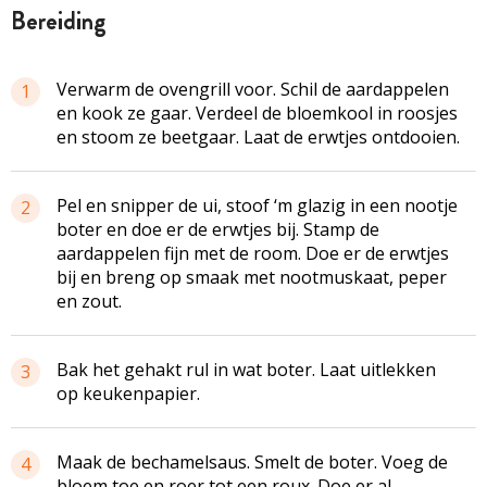
bereiding
Verwarm de ovengrill voor. Schil de aardappelen
1
en kook ze gaar. Verdeel de bloemkool in roosjes
en stoom ze beetgaar. Laat de erwtjes ontdooien.
Pel en snipper de ui, stoof ‘m glazig in een nootje
2
boter en doe er de erwtjes bij. Stamp de
aardappelen fijn met de room. Doe er de erwtjes
bij en breng op smaak met nootmuskaat, peper
en zout.
Bak het gehakt rul in wat boter. Laat uitlekken
3
op keukenpapier.
Maak de bechamelsaus. Smelt de boter. Voeg de
4
bloem toe en roer tot een roux. Doe er al