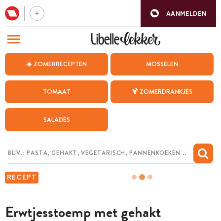
AANMELDEN
BEZOEK ONZE ANDERE WEBSITES
☀️ ZOMERRECEPTEN
MOSSELEN
RECEPTEN
TOMAAT
🍹 ZOMERDRANKJES
WEEKMENU
SALADES
CHAT MET MAIA
INSPIRATIE
MIJN BEWAARDE RECEPTEN
RECEPT
Erwtjesstoemp met gehakt