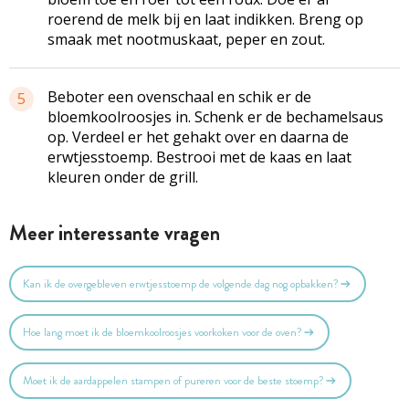
roerend de melk bij en laat indikken. Breng op
smaak met nootmuskaat, peper en zout.
Beboter een ovenschaal en schik er de
5
bloemkoolroosjes in. Schenk er de bechamelsaus
op. Verdeel er het gehakt over en daarna de
erwtjesstoemp. Bestrooi met de kaas en laat
kleuren onder de grill.
Meer interessante vragen
Kan ik de overgebleven erwtjesstoemp de volgende dag nog opbakken?
Hoe lang moet ik de bloemkoolroosjes voorkoken voor de oven?
Moet ik de aardappelen stampen of pureren voor de beste stoemp?