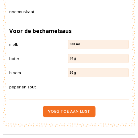
nootmuskaat
Voor de bechamelsaus
melk
500
ml
boter
30
g
bloem
30
g
peper en zout
VOEG TOE AAN LIJST