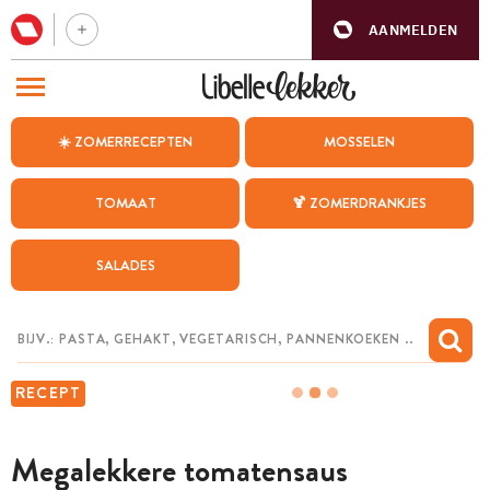
AANMELDEN
BEZOEK ONZE ANDERE WEBSITES
☀️ ZOMERRECEPTEN
MOSSELEN
RECEPTEN
TOMAAT
🍹 ZOMERDRANKJES
WEEKMENU
SALADES
CHAT MET MAIA
INSPIRATIE
MIJN BEWAARDE RECEPTEN
RECEPT
Megalekkere tomatensaus