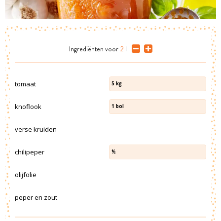
Ingrediënten
voor
2
l
tomaat
5
kg
knoflook
1
bol
verse kruiden
chilipeper
½
olijfolie
peper en zout