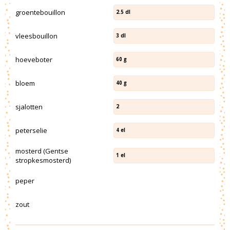
groentebouillon
2.5
dl
vleesbouillon
3
dl
hoeveboter
60
g
bloem
40
g
sjalotten
2
peterselie
4
el
mosterd (Gentse
1
el
stropkesmosterd)
peper
zout