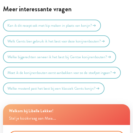
Meer interessante vragen
Kan ik dit recept ook met kip maken in plaats van konijn?
Welk Gents bier gebruik ik het best voor deze konijnenbouten?
Welke bijgerechten serveer ik het best bij Gentse konijnenbouten?
Moet ik de konijnenbouten eerst aanbakken voor ze de stoofpot ingaan?
Welke mosterd past het best bij een klassiek Gents konijn?
Welkom bij Libelle Lekker!
Stel je kookvraag aan Maia...