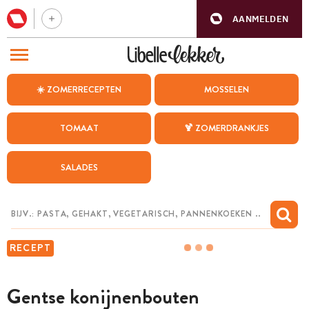
AANMELDEN
BEZOEK ONZE ANDERE WEBSITES
☀️ ZOMERRECEPTEN
MOSSELEN
RECEPTEN
TOMAAT
🍹 ZOMERDRANKJES
WEEKMENU
SALADES
CHAT MET MAIA
INSPIRATIE
MIJN BEWAARDE RECEPTEN
RECEPT
Gentse konijnenbouten