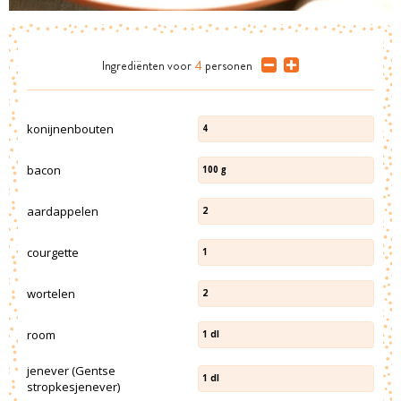
Ingrediënten
voor
4
personen
konijnenbouten
4
bacon
100
g
aardappelen
2
courgette
1
wortelen
2
room
1
dl
jenever (Gentse
1
dl
stropkesjenever)