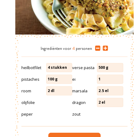
Ingrediënten
voor
4
personen
heilbotfilet
verse pasta
4
stukken
500
g
pistaches
ei
100
g
1
room
marsala
2
dl
2.5
el
olijfolie
dragon
2
el
peper
zout