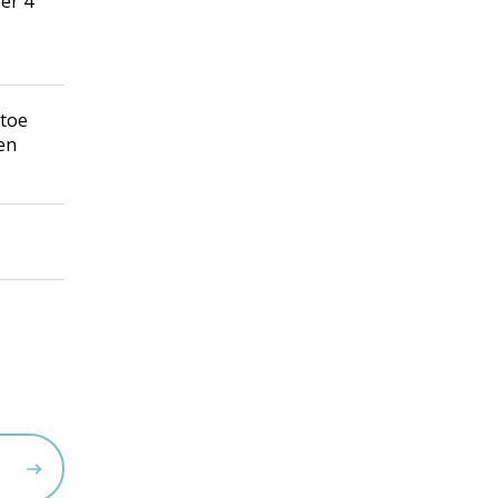
er 4
 toe
en