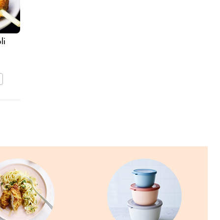
li
Gerookte heilbotpuree
met kabeljauwhaasje en
grijze garnalen
BEWAAR DIT RECEPT