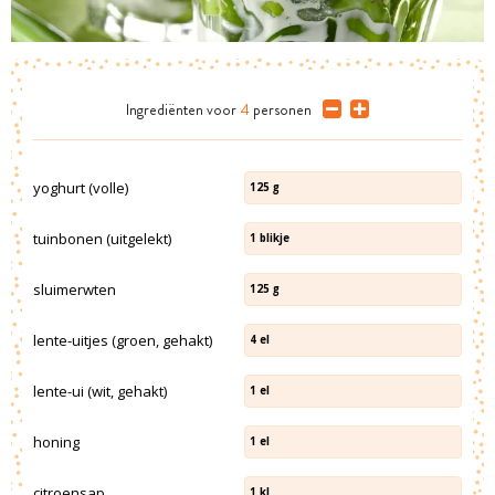
Ingrediënten
voor
4
personen
yoghurt (volle)
125
g
tuinbonen (uitgelekt)
1
blikje
sluimerwten
125
g
lente-uitjes (groen, gehakt)
4
el
lente-ui (wit, gehakt)
1
el
honing
1
el
citroensap
1
kl