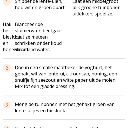
Snipper de lente-uien,
Laat een middelgroot
1
hou wit en groen apart.
blik groene tuinbonen
uitlekken, spoel ze.
Hak
Blancheer de
het
sluimerwten beetgaar.
bieslook
Laat ze meteen
en
schrikken onder koud
bonenkruid.
stromend water.
Doe in een smalle maatbeker de yoghurt, het
2
gehakt wit van lente-ui, citroensap, honing, een
snuifje fijn zeezout en witte peper uit de molen.
Mix tot een gladde dressing.
Meng de tuinbonen met het gehakt groen van
3
lente-uitjes en bieslook.