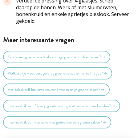
Verdeel de dressing over 4 glaasjes. Schep
4
daarop de bonen. Werk af met sluimerwten,
bonenkruid en enkele sprietjes bieslook. Serveer
gekoeld.
Meer interessante vragen
Kan ik een groene salade al een dag op voorhand klaarmaken?
Welk stukje vlees past goed bij groene salade en verse frietjes?
Hoe bak ik zelf krokante croutons voor in mijn groene salade?
Hoe maak ik een frisse yoghurtdressing met verse look en kruiden?
Hoe maak ik een klassieke vinaigrette voor een groene salade?