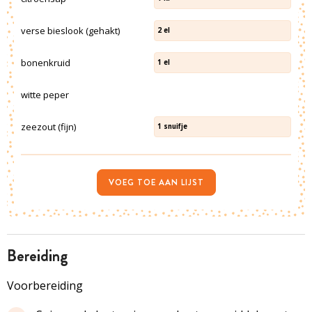
verse bieslook (gehakt)
2
el
bonenkruid
1
el
witte peper
zeezout (fijn)
1
snuifje
VOEG TOE AAN LIJST
bereiding
Voorbereiding