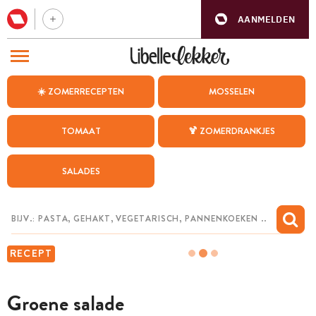
AANMELDEN
BEZOEK ONZE ANDERE WEBSITES
☀️ ZOMERRECEPTEN
MOSSELEN
RECEPTEN
TOMAAT
🍹 ZOMERDRANKJES
WEEKMENU
SALADES
CHAT MET MAIA
INSPIRATIE
MIJN BEWAARDE RECEPTEN
RECEPT
Groene salade