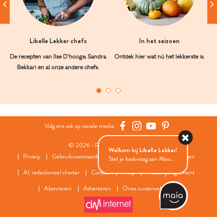
Libelle Lekker chefs
In het seizoen
De recepten van Ilse D’hooge, Sandra
Ontdek hier wat nú het lekkerste is.
Bekkari en al onze andere chefs.
Volg ons ook op sociale media:
© 2026 - Roularta Media Group
Welkom bij Libelle Lekker!
Privacy
Gebruiksvoorwaarden
Cookies
Cookies instellingen
Stel je kookvraag aan Maia...
AI: redactioneel charter
Contact
FAQ
Wedstrijdreglement
Abonneren
Adverteren
Onze zusterwebsites