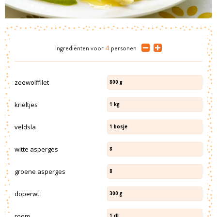
Ingrediënten
voor
4
personen
zeewolffilet
800
g
krieltjes
1
kg
veldsla
1
bosje
witte asperges
8
groene asperges
8
doperwt
300
g
room
1
dl