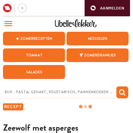
AANMELDEN
BEZOEK ONZE ANDERE WEBSITES
☀️ ZOMERRECEPTEN
MOSSELEN
RECEPTEN
TOMAAT
🍹 ZOMERDRANKJES
WEEKMENU
SALADES
CHAT MET MAIA
INSPIRATIE
MIJN BEWAARDE RECEPTEN
RECEPT
Zeewolf met asperges