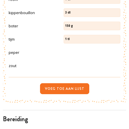
kippenbouillon
3
dl
boter
150
g
tijm
1
tl
peper
zout
VOEG TOE AAN LIJST
bereiding