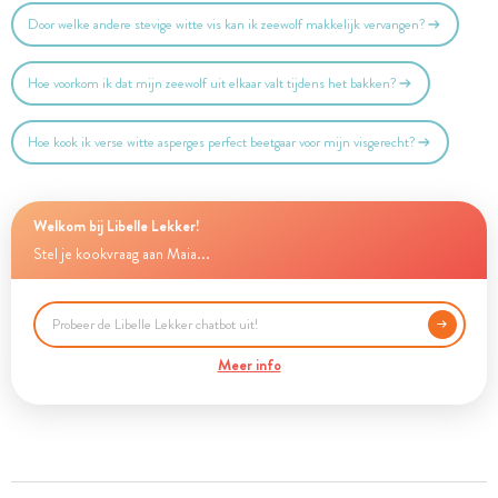
Door welke andere stevige witte vis kan ik zeewolf makkelijk vervangen?
Hoe voorkom ik dat mijn zeewolf uit elkaar valt tijdens het bakken?
Hoe kook ik verse witte asperges perfect beetgaar voor mijn visgerecht?
Welkom bij Libelle Lekker!
Stel je kookvraag aan Maia...
Meer info